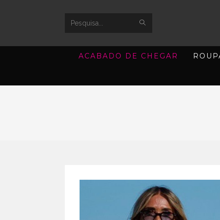
SUBMIT
Search
SEARCH
this
ACABADO DE CHEGAR
ROUP
website