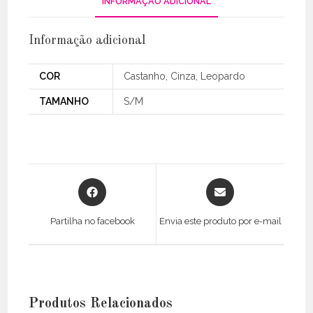
INFORMAÇÃO ADICIONAL
Informação adicional
COR
Castanho, Cinza, Leopardo
TAMANHO
S/M
Opens
Opens
in
in
a
a
Partilha no facebook
Envia este produto por e-mail
new
new
window
window
Produtos Relacionados