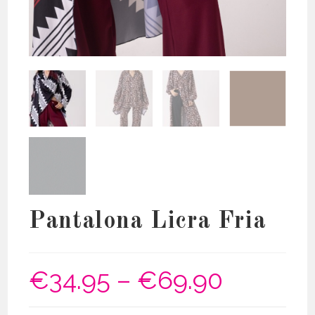
Pantalona Licra Fria
€
34.95
–
€
69.90
Price
range:
€34.95
through
€69.90