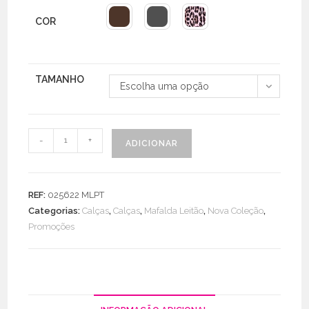
COR
TAMANHO
Escolha uma opção
Quantidade
-
+
ADICIONAR
de
Pantalona
Licra
REF:
025622 MLPT
Fria
Categorias:
Calças
,
Calças
,
Mafalda Leitão
,
Nova Coleção
,
Promoções