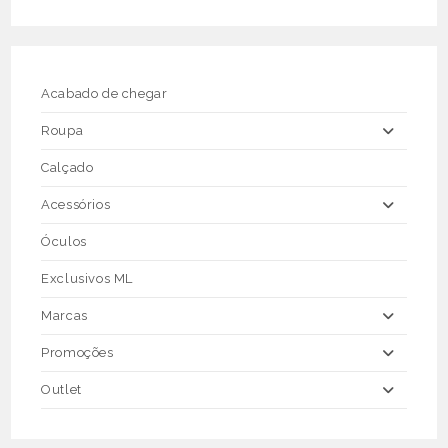
The
options
may
be
chosen
on
the
Acabado de chegar
product
page
Roupa
Calçado
Acessórios
Óculos
Exclusivos ML
Marcas
Promoções
Outlet