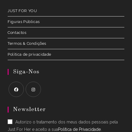
tab
JUST FOR YOU
Figuras Públicas
Contactos
Termos & Condições
Política de privacidade
Siga-Nos
Opens
Opens
in
in
Newsletter
a
a
Autorizo o tratamento dos meus dados pessoais pela
new
new
Just For Her e aceito a sua
Política de Privacidade
.
tab
tab