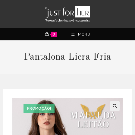
0
MENU
Pantalona Licra Fria
PROMOÇÃO!
🔍