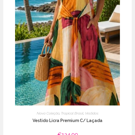
Nova Coleção
,
Tropical Brasil
,
Vestidos
Vestido Licra Premium C/ Laçada
€
134.90