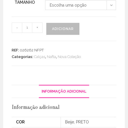
TAMANHO
Escolha uma opção
Quantidade
-
+
ADICIONAR
de
Pantalona
Crepe
REF:
026262 NFPT
C/
Categorias:
Calças
,
Nafta
,
Nova Coleção
Sobreposição
INFORMAÇÃO ADICIONAL
Informação adicional
COR
Beije, PRETO