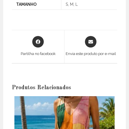
TAMANHO
S, M, L
Opens
Opens
in
in
a
a
Partilha no facebook
Envia este produto por e-mail
new
new
window
window
Produtos Relacionados