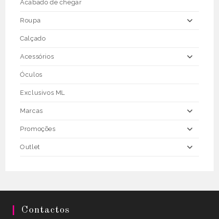
the
Acabado de chegar
product
page
Roupa
Calçado
Acessórios
Óculos
Exclusivos ML
Marcas
Promoções
Outlet
Contactos