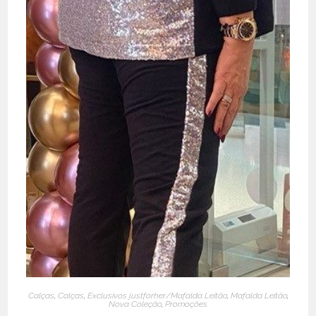
Calças
,
Calças
,
Exclusivos justforher/Mafalda Leitão
,
Mafalda Leitão
,
Nova Coleção
,
Promoções