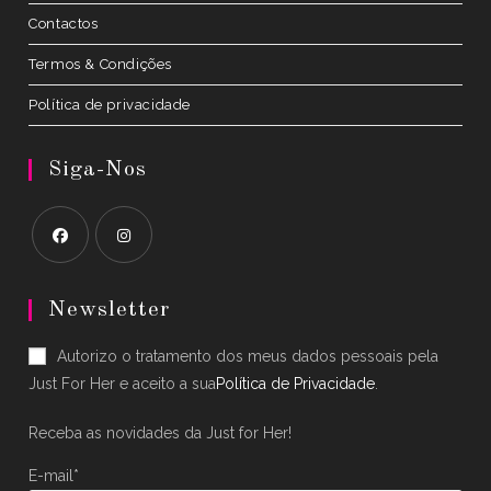
Contactos
Termos & Condições
Política de privacidade
Siga-Nos
Opens
Opens
in
in
Newsletter
a
a
Autorizo o tratamento dos meus dados pessoais pela
new
new
Just For Her e aceito a sua
Política de Privacidade
.
tab
tab
Receba as novidades da Just for Her!
E-mail*