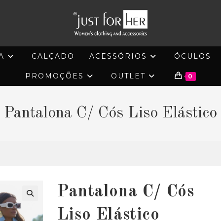
A
CALÇADO
ACESSÓRIOS
ÓCULOS
PROMOÇÕES
OUTLET
0
Pantalona C/ Cós Liso Elástico
Pantalona C/ Cós
🔍
Liso Elástico