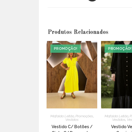
a
new
window
Produtos Relacionados
PROMOÇÃO!
PROMOÇÃO!
Mafalda Leitão
,
Promoções
,
Mafalda Leitão
,
P
Vestidos
Vestidos
,
Ves
Vestido C/ Botões /
Vestido V