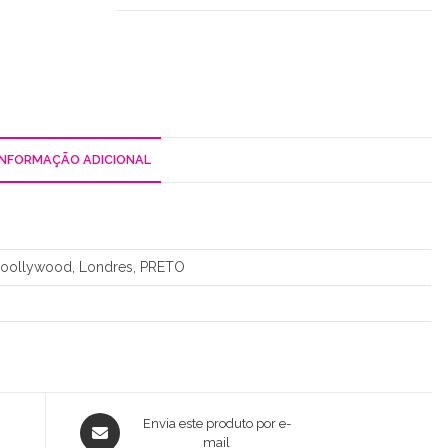
Elástico
INFORMAÇÃO ADICIONAL
Hoollywood, Londres, PRETO
Opens
Envia este produto por e-
in
mail