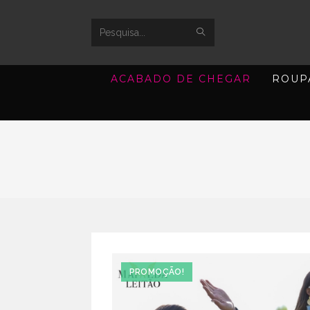
SUBMIT
Search
SEARCH
this
ACABADO DE CHEGAR
ROUP
website
PROMOÇÃO!