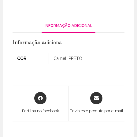
INFORMAÇÃO ADICIONAL
Informação adicional
COR
Camel, PRETO
Opens
Opens
in
in
a
a
Partilha no facebook
Envia este produto por e-mail
new
new
window
window