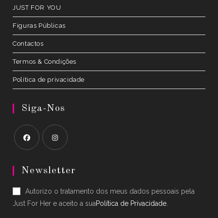
JUST FOR YOU
Figuras Públicas
Contactos
Termos & Condições
Política de privacidade
Siga-Nos
Opens
Opens
in
in
Newsletter
a
a
Autorizo o tratamento dos meus dados pessoais pela
new
new
Just For Her e aceito a sua
Política de Privacidade
.
tab
tab