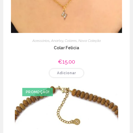
Acessórios
,
Anartxy
,
Colares
,
Nova Coleção
Colar Felicia
€
15.00
Adicionar
PROMOÇÃO!