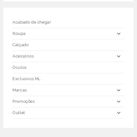
may
be
chosen
on
the
Acabado de chegar
product
page
Roupa
Calçado
Acessórios
Óculos
Exclusivos ML
Marcas
Promoções
Outlet