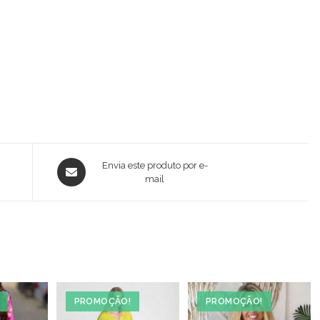
Opens
Envia este produto por e-
in
mail
a
new
window
PROMOÇÃO!
PROMOÇÃO!