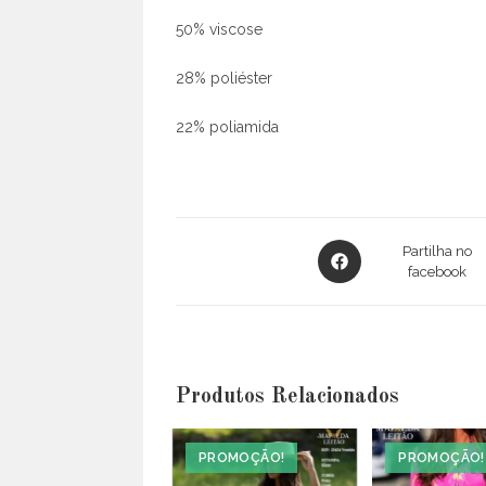
50% viscose
28% poliéster
22% poliamida
Opens
Partilha no
in
facebook
a
new
window
Produtos Relacionados
PROMOÇÃO!
PROMOÇÃO!