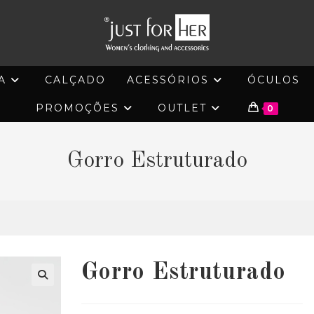
A
CALÇADO
ACESSÓRIOS
ÓCULOS
PROMOÇÕES
OUTLET
0
Gorro Estruturado
Gorro Estruturado
🔍