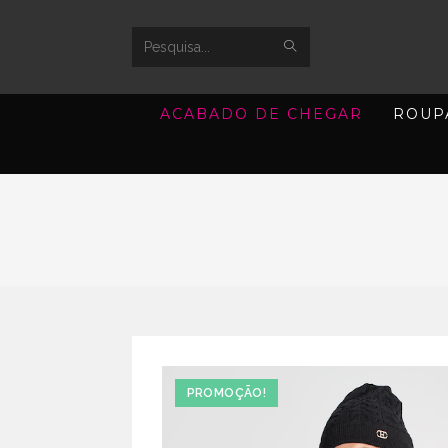
SUBMIT
Search
SEARCH
this
ACABADO DE CHEGAR
ROUP
website
PROMOÇÃO!