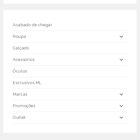
options
may
be
chosen
on
the
Acabado de chegar
product
page
Roupa
Calçado
Acessórios
Óculos
Exclusivos ML
Marcas
Promoções
Outlet