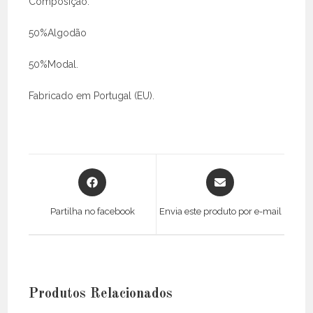
Composição:
50%Algodão
50%Modal.
Fabricado em Portugal (EU).
Opens
Opens
in
in
a
a
Partilha no facebook
Envia este produto por e-mail
new
new
window
window
Produtos Relacionados