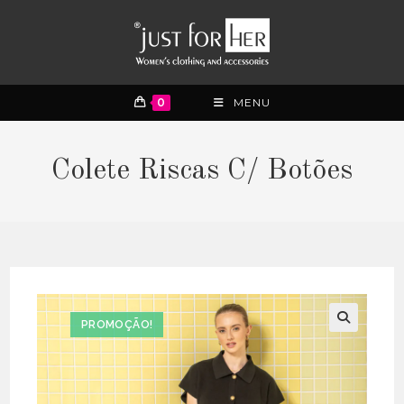
0
MENU
Colete Riscas C/ Botões
PROMOÇÃO!
🔍