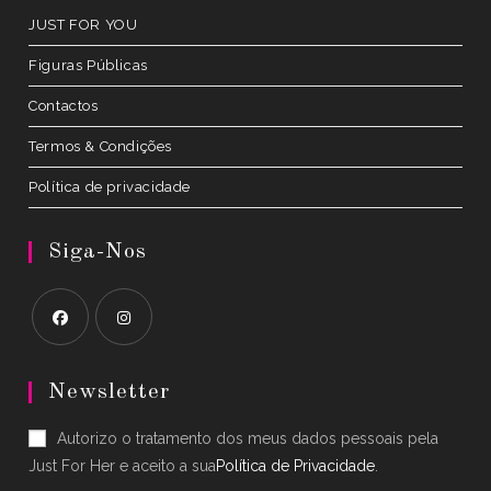
JUST FOR YOU
Figuras Públicas
Contactos
Termos & Condições
Política de privacidade
Siga-Nos
Opens
Opens
in
in
Newsletter
a
a
Autorizo o tratamento dos meus dados pessoais pela
new
new
Just For Her e aceito a sua
Política de Privacidade
.
tab
tab