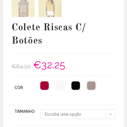
Colete Riscas C/
Botões
€
32.25
O
O
€
64.50
preço
preço
original
atual
era:
é:
€64.50.
€32.25.
COR
TAMANHO
Escolha uma opção