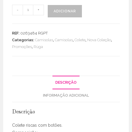
Quantidade
-
+
ADICIONAR
de
Colete
Riscas
REF:
0263484 RGPT
C/
Categorias:
Camisolas
,
Camisolas
,
Colete
,
Nova Coleção
,
Botões
Promoções
,
Rüga
DESCRIÇÃO
INFORMAÇÃO ADICIONAL
Descrição
Colete riscas com botões.