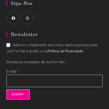
Siga-Nos
Opens
Opens
in
in
Newsletter
a
a
Autorizo o tratamento dos meus dados pessoais pela
new
new
Just For Her e aceito a sua
Política de Privacidade
.
tab
tab
Receba as novidades da Just for Her!
E-mail*