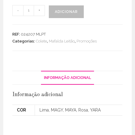
Quantidade
-
+
ADICIONAR
de
Colete
Licra
REF:
024207 MLPT
Fria
Categorias:
Colete
,
Mafalda Leitão
,
Promoções
INFORMAÇÃO ADICIONAL
Informação adicional
COR
Lima, MAGY, MAYA, Rosa, YARA