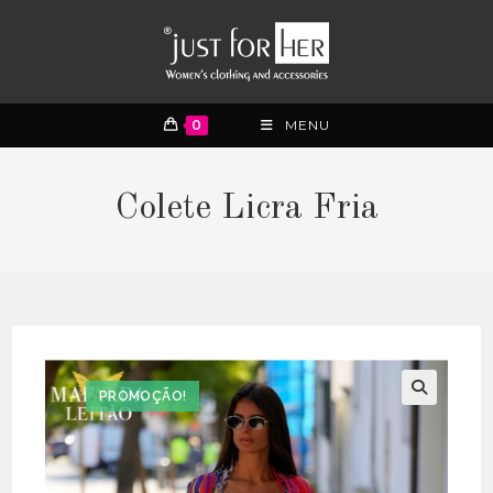
0
MENU
Colete Licra Fria
PROMOÇÃO!
🔍