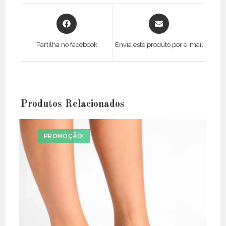
Opens
Opens
in
in
a
a
Partilha no facebook
Envia este produto por e-mail
new
new
window
window
Produtos Relacionados
PROMOÇÃO!