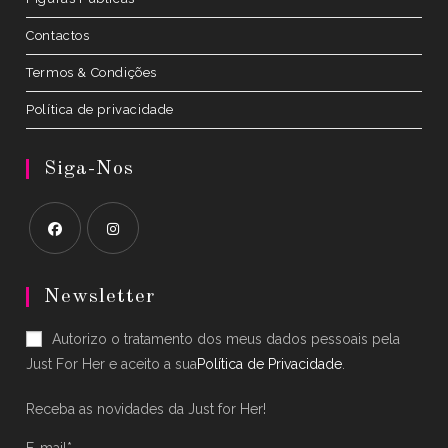
Contactos
Termos & Condições
Política de privacidade
Siga-Nos
Opens
Opens
in
in
Newsletter
a
a
Autorizo o tratamento dos meus dados pessoais pela
new
new
Just For Her e aceito a sua
Política de Privacidade
.
tab
tab
Receba as novidades da Just for Her!
E-mail*