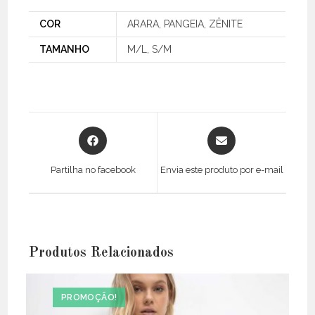
COR
ARARA, PANGEIA, ZÊNITE
TAMANHO
M/L, S/M
Opens
Opens
in
in
a
a
Partilha no facebook
Envia este produto por e-mail
new
new
window
window
Produtos Relacionados
PROMOÇÃO!