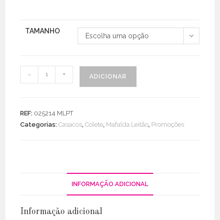
TAMANHO
Escolha uma opção
Quantidade
-
+
ADICIONAR
de
Colete
Estampado
REF:
025214 MLPT
C/
Categorias:
Casacos
,
Colete
,
Mafalda Leitão
,
Promoções
Cinto
INFORMAÇÃO ADICIONAL
Informação adicional