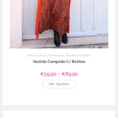
Nova Coleção
,
Promoções
,
Vestidos
,
Vestidos
Vestido Comprido C/ Botões
€
59.90
–
€
89.90
Price
range:
€59.90
This
Ver opções
through
product
€89.90
has
multiple
variants.
The
options
may
be
chosen