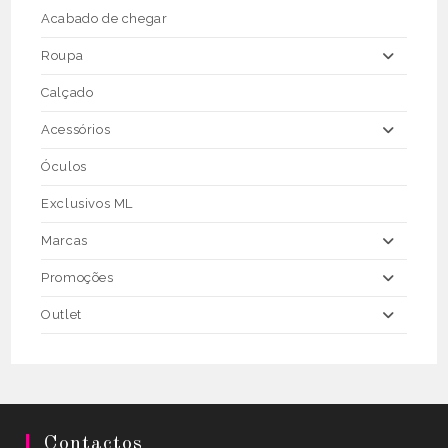
on
the
Acabado de chegar
product
page
Roupa
Calçado
Acessórios
Óculos
Exclusivos ML
Marcas
Promoções
Outlet
Contactos