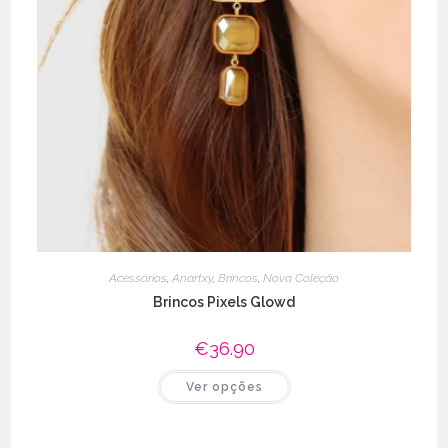
Acessórios
,
Anartxy
,
Brincos
,
Nova Coleção
Brincos Pixels Glowd
€
36.90
This
Ver opções
product
has
multiple
variants.
The