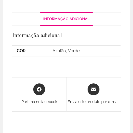
INFORMAÇÃO ADICIONAL
Informação adicional
COR
Azulão, Verde
Opens
Opens
in
in
a
a
Partilha no facebook
Envia este produto por e-mail
new
new
window
window