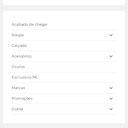
options
may
be
chosen
on
the
Acabado de chegar
product
page
Roupa
Calçado
Acessórios
Óculos
Exclusivos ML
Marcas
Promoções
Outlet