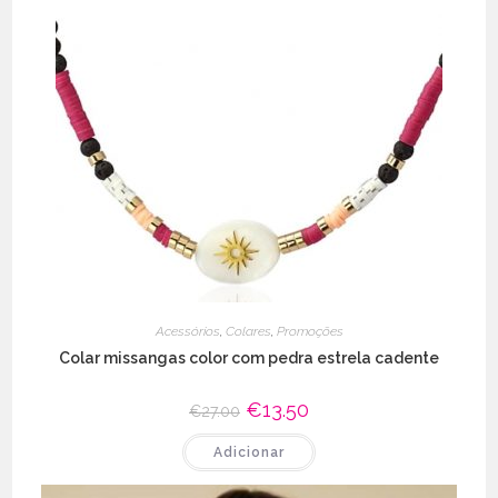
Acessórios
,
Colares
,
Promoções
Colar missangas color com pedra estrela cadente
O
€
13.50
O
€
27.00
preço
preço
original
atual
Adicionar
era:
é:
€27.00.
€13.50.