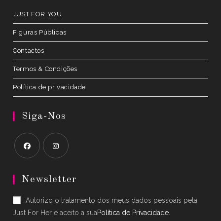
JUST FOR YOU
Figuras Públicas
Contactos
Termos & Condições
Política de privacidade
Siga-Nos
Opens
Opens
in
in
Newsletter
a
a
Autorizo o tratamento dos meus dados pessoais pela
new
new
Just For Her e aceito a sua
Política de Privacidade
.
tab
tab