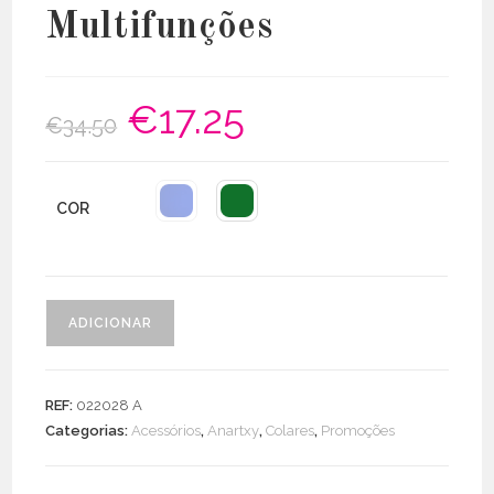
Multifunções
€
17.25
O
O
€
34.50
preço
preço
original
atual
era:
é:
€34.50.
€17.25.
COR
Quantidade
ADICIONAR
de
Colar
Elástico
REF:
022028 A
Cristais
Categorias:
Acessórios
,
Anartxy
,
Colares
,
Promoções
Multifunções