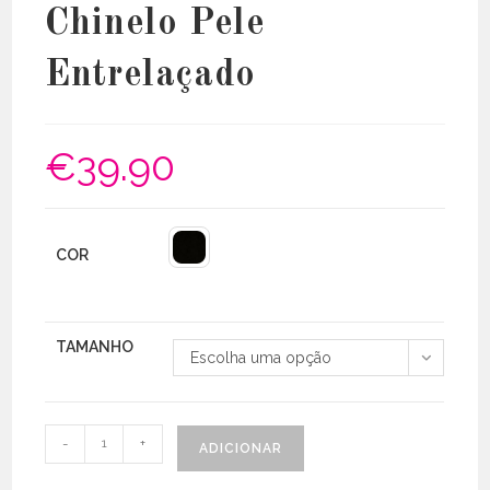
Chinelo Pele
Entrelaçado
€
39.90
COR
TAMANHO
Escolha uma opção
Quantidade
-
+
ADICIONAR
de