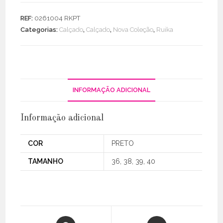
Chinelo
Pele
REF:
0261004 RKPT
Entrelaçado
Categorias:
Calçado
,
Calçado
,
Nova Coleção
,
Ruika
INFORMAÇÃO ADICIONAL
Informação adicional
COR
PRETO
TAMANHO
36, 38, 39, 40
Opens
Opens