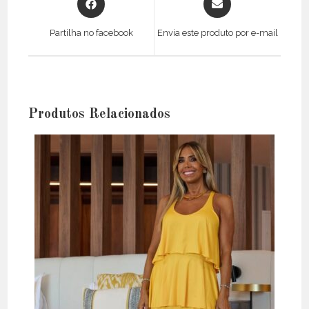
in
in
a
a
Partilha no facebook
Envia este produto por e-mail
new
new
window
window
Produtos Relacionados