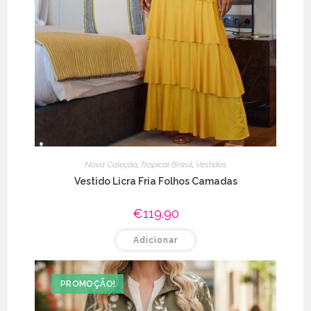
Nova Coleção
,
Tropical Brasil
,
Vestidos
Vestido Licra Fria Folhos Camadas
€
119.90
Adicionar
PROMOÇÃO!