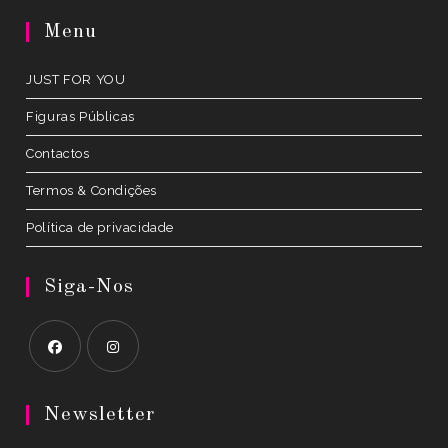
a
Menu
new
tab
JUST FOR YOU
Figuras Públicas
Contactos
Termos & Condições
Política de privacidade
Siga-Nos
Opens
Opens
in
in
Newsletter
a
a