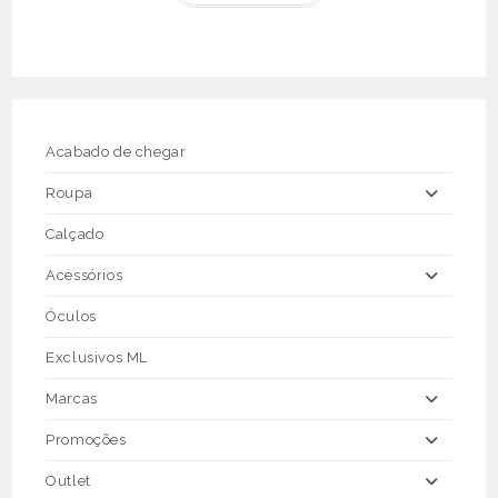
€71.50.
€35.75.
has
multiple
variants.
The
options
may
be
chosen
on
the
Acabado de chegar
product
page
Roupa
Calçado
Acessórios
Óculos
Exclusivos ML
Marcas
Promoções
Outlet