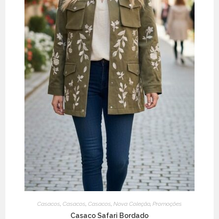
Casacos
,
Casacos
,
Casacos
,
Nova Coleção
,
Promoções
Casaco Safari Bordado