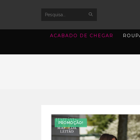
SUBMIT
Search
SEARCH
this
ACABADO DE CHEGAR
ROUP
website
PROMOÇÃO!