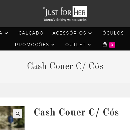
A
CALÇADO
ACESSÓRIOS
ÓCULOS
PROMOÇÕES
OUTLET
0
Cash Couer C/ Cós
Cash Couer C/ Cós
🔍