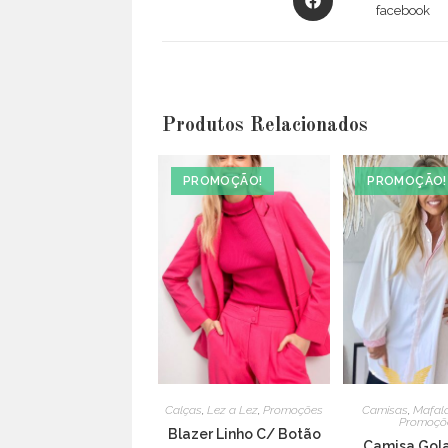
in
facebook
a
new
window
Produtos Relacionados
PROMOÇÃO!
PROMOÇÃO!
Calças
,
Lez a Lez
,
Promoções
Camisas
,
Mafald
Promoçõ
Blazer Linho C/ Botão
Camisa Gola