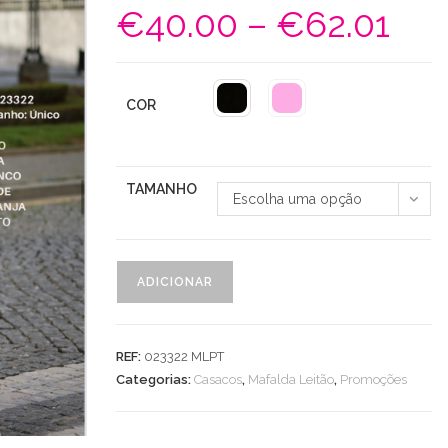
€
40.00
–
€
62.01
Price
range:
€40.00
through
€62.01
COR
TAMANHO
Escolha uma opção
Quantidade
ADICIONAR
de
Cash
Couer
REF:
023322 MLPT
C/
Categorias:
Casacos
,
Mafalda Leitão
,
Promoções
Cós