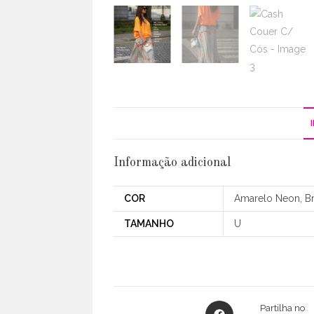
Informação adicional
COR
Amarelo Neon, Br
TAMANHO
U
Opens
Partilha no