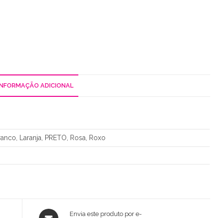
INFORMAÇÃO ADICIONAL
anco, Laranja, PRETO, Rosa, Roxo
Opens
Envia este produto por e-