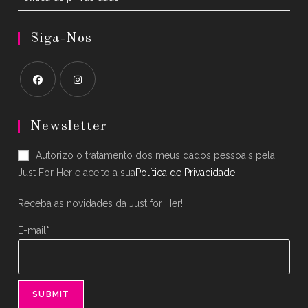
Siga-Nos
Opens
Opens
in
in
Newsletter
a
a
Autorizo o tratamento dos meus dados pessoais pela
new
new
Just For Her e aceito a sua
Política de Privacidade
.
tab
tab
Receba as novidades da Just for Her!
E-mail*