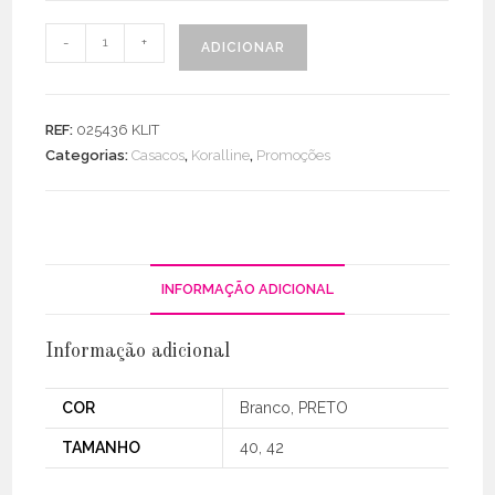
Quantidade
-
+
ADICIONAR
de
Casaco
Renda
REF:
025436 KLIT
Bordado
Categorias:
Casacos
,
Koralline
,
Promoções
C/
Botões
INFORMAÇÃO ADICIONAL
Informação adicional
COR
Branco, PRETO
TAMANHO
40, 42