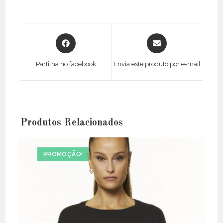
Opens
Opens
in
in
a
a
Partilha no facebook
Envia este produto por e-mail
new
new
window
window
Produtos Relacionados
PROMOÇÃO!