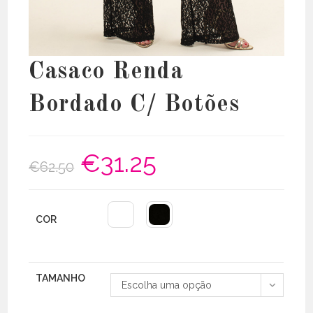
Casaco Renda
Bordado C/ Botões
€
31.25
O
O
€
62.50
preço
preço
original
atual
era:
é:
€62.50.
€31.25.
COR
TAMANHO
Escolha uma opção