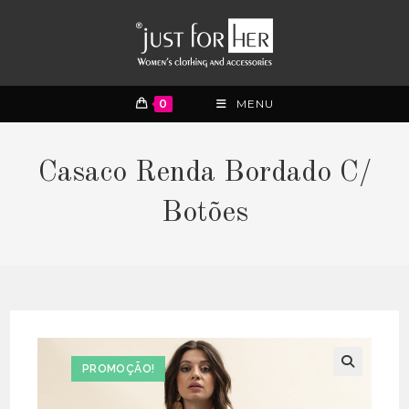
0
MENU
Casaco Renda Bordado C/
Botões
PROMOÇÃO!
🔍