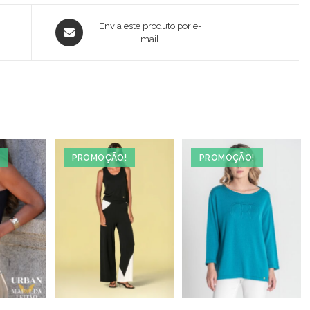
Opens
Envia este produto por e-
in
mail
a
new
window
PROMOÇÃO!
PROMOÇÃO!