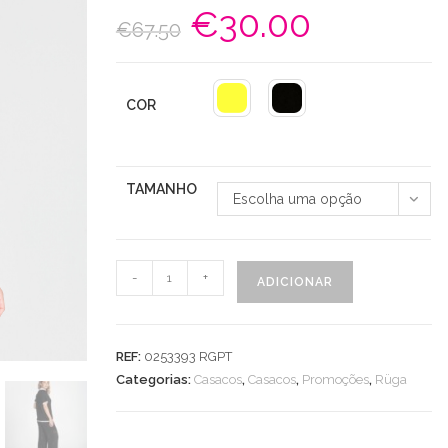
€
30.00
O
O
€
67.50
preço
preço
original
atual
era:
é:
€67.50.
€30.00.
COR
TAMANHO
Escolha uma opção
Quantidade
-
+
ADICIONAR
de
Casaco
Perfurado
REF:
0253393 RGPT
Categorias:
Casacos
,
Casacos
,
Promoções
,
Rüga