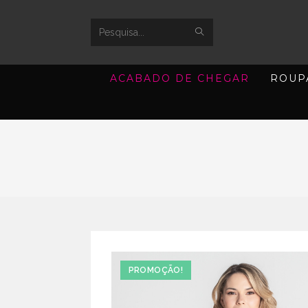
SUBMIT
Search
SEARCH
this
ACABADO DE CHEGAR
ROUP
website
PROMOÇÃO!