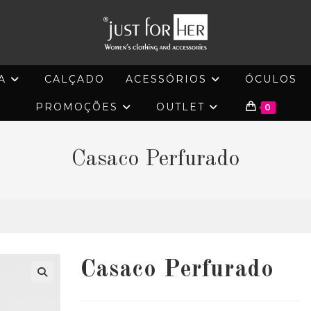
A
CALÇADO
ACESSÓRIOS
ÓCULOS
PROMOÇÕES
OUTLET
0
Casaco Perfurado
Casaco Perfurado
🔍