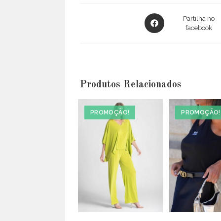
Opens
Partilha no
in
facebook
a
new
window
Produtos Relacionados
PROMOÇÃO!
PROMOÇÃO!