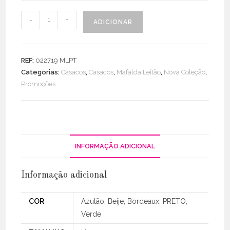
Quantidade
-
+
ADICIONAR
de
Casaco
Pelo
REF:
022719 MLPT
Raso
Categorias:
Casacos
,
Casacos
,
Mafalda Leitão
,
Nova Coleção
,
Midi
Promoções
INFORMAÇÃO ADICIONAL
Informação adicional
COR
Azulão, Beije, Bordeaux, PRETO,
Verde