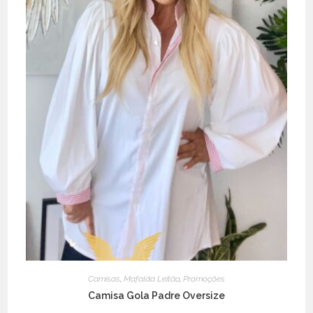
Camisas
,
Mafalda Leitão
,
Promoções
Camisa Gola Padre Oversize