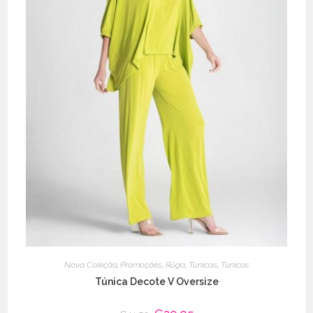
Nova Coleção
,
Promoções
,
Rüga
,
Túnicas
,
Túnicas
Túnica Decote V Oversize
O
O