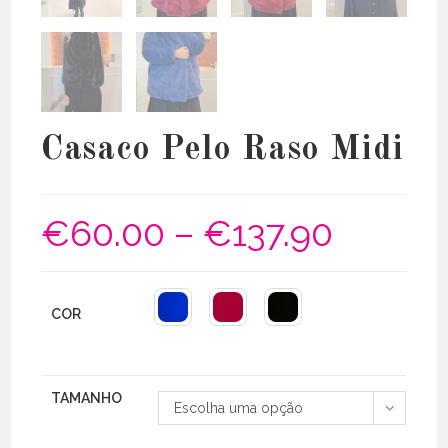
Casaco Pelo Raso Midi
€
60.00
–
€
137.90
Price
range:
€60.00
through
€137.90
COR
TAMANHO
Escolha uma opção