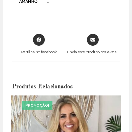
TAMANHO
U
Opens
Opens
in
in
a
a
Partilha no facebook
Envia este produto por e-mail
new
new
window
window
Produtos Relacionados
PROMOÇÃO!