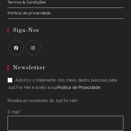
Termos & Condições
Política de privacidade
Siga-Nos
Opens
Opens
in
in
Newsletter
a
a
Autorizo o tratamento dos meus dados pessoais pela
new
new
Just For Her e aceito a sua
Política de Privacidade
.
tab
tab
Receba as novidades da Just for Her!
E-mail*