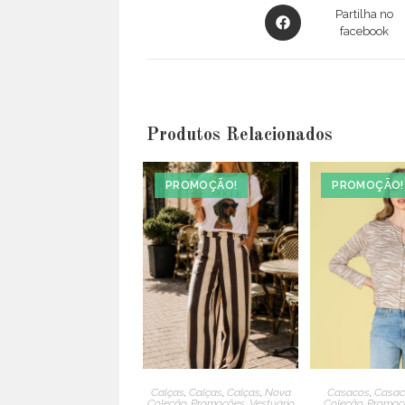
Opens
Partilha no
in
facebook
a
new
window
Produtos Relacionados
PROMOÇÃO!
PROMOÇÃO!
Calças
,
Calças
,
Calças
,
Nova
Casacos
,
Casac
Coleção
,
Promoções
,
Vestuário
Coleção
,
Promoç