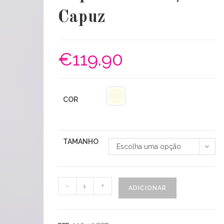
Capuz
€
119.90
COR
TAMANHO
Escolha uma opção
Quantidade
-
+
ADICIONAR
de
Casaco
Impermeável