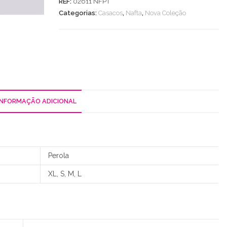
REF:
02611 NFPT
C/
Categorias:
Casacos
,
Nafta
,
Nova Coleção
Capuz
INFORMAÇÃO ADICIONAL
Perola
XL, S, M, L