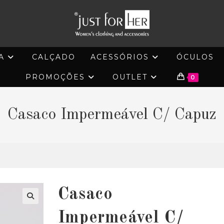
A
CALÇADO
ACESSÓRIOS
ÓCULOS
PROMOÇÕES
OUTLET
0
Casaco Impermeável C/ Capuz
Casaco
🔍
Impermeável C/