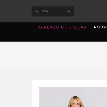
SUBMIT
Search
SEARCH
this
ACABADO DE CHEGAR
ROUP
website