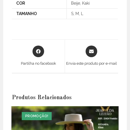
COR
Beije, Kaki
TAMANHO
S, M, L
Opens
Opens
in
in
a
a
Partilha no facebook
Envia este produto por e-mail
new
new
window
window
Produtos Relacionados
PROMOÇÃO!