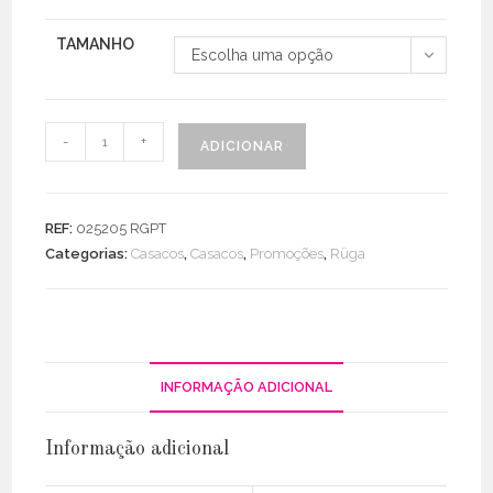
TAMANHO
Escolha uma opção
Quantidade
-
+
ADICIONAR
de
Casaco
Curto
REF:
025205 RGPT
Acolchoado
Categorias:
Casacos
,
Casacos
,
Promoções
,
Rüga
INFORMAÇÃO ADICIONAL
Informação adicional