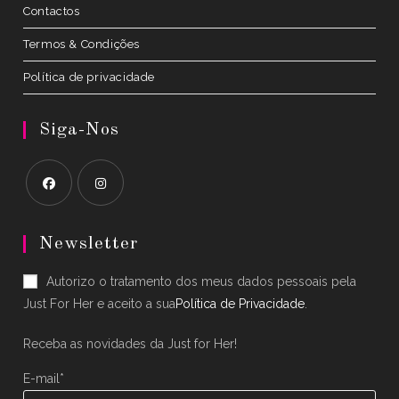
Contactos
Termos & Condições
Política de privacidade
Siga-Nos
Opens
Opens
in
in
Newsletter
a
a
Autorizo o tratamento dos meus dados pessoais pela
new
new
Just For Her e aceito a sua
Política de Privacidade
.
tab
tab
Receba as novidades da Just for Her!
E-mail*