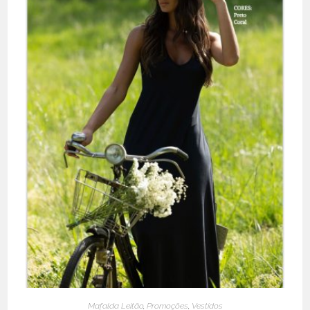
Mafalda Leitão
,
Promoções
,
Vestidos