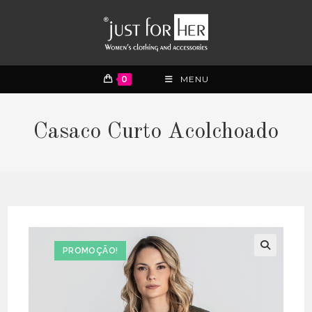
0
MENU
Casaco Curto Acolchoado
PROMOÇÃO!
🔍