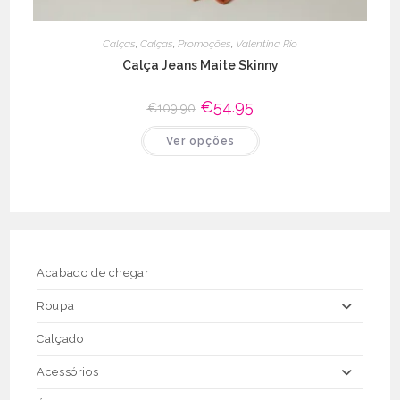
Calças
,
Calças
,
Promoções
,
Valentina Rio
Calça Jeans Maite Skinny
O
€
54.95
O
€
109.90
preço
preço
original
atual
This
Ver opções
era:
é:
product
€109.90.
€54.95.
has
multiple
variants.
The
options
may
be
chosen
on
the
Acabado de chegar
product
page
Roupa
Calçado
Acessórios