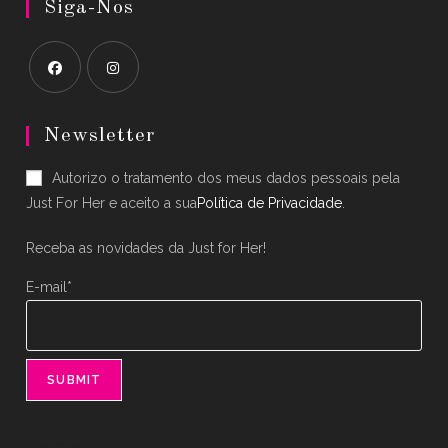
Siga-Nos
Opens
Opens
in
in
Newsletter
a
a
Autorizo o tratamento dos meus dados pessoais pela
new
new
Just For Her e aceito a sua
Política de Privacidade
.
tab
tab
Receba as novidades da Just for Her!
E-mail*