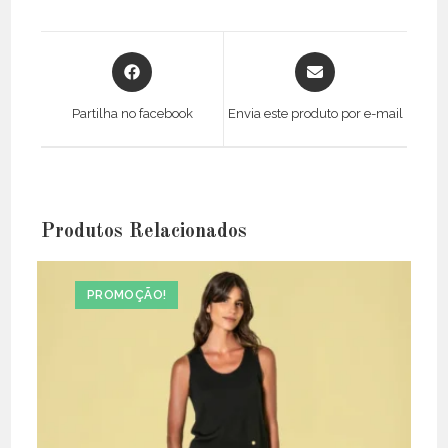
Opens
Opens
in
in
a
a
Partilha no facebook
Envia este produto por e-mail
new
new
window
window
Produtos Relacionados
PROMOÇÃO!