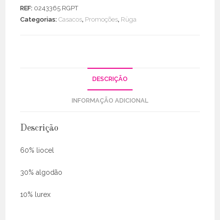
Bomber
REF:
0243365 RGPT
Pied-
Categorias:
Casacos
,
Promoções
,
Rüga
de-
Poule
DESCRIÇÃO
INFORMAÇÃO ADICIONAL
Descrição
60% liocel
30% algodão
10% lurex