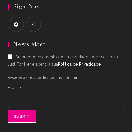
Siga-Nos
Opens
Opens
in
in
Newsletter
a
a
Autorizo o tratamento dos meus dados pessoais pela
new
new
Just For Her e aceito a sua
Política de Privacidade
.
tab
tab
Receba as novidades da Just for Her!
E-mail*