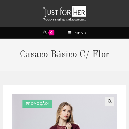
0
MENU
Casaco Básico C/ Flor
PROMOÇÃO!
🔍