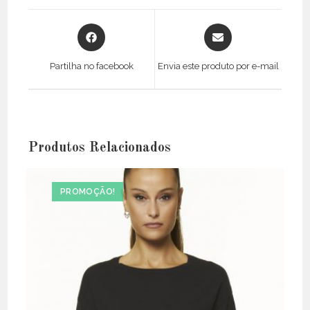
Opens
Opens
in
in
a
a
Partilha no facebook
Envia este produto por e-mail
new
new
window
window
Produtos Relacionados
PROMOÇÃO!