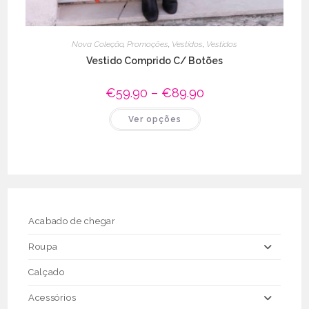
Nova Coleção
,
Promoções
,
Vestidos
,
Vestidos
Vestido Comprido C/ Botões
€
59.90
–
€
89.90
Price
range:
€59.90
This
Ver opções
through
product
€89.90
has
multiple
variants.
The
options
may
be
chosen
on
the
Acabado de chegar
product
page
Roupa
Calçado
Acessórios