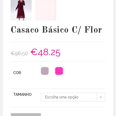
Casaco Básico C/ Flor
€
48.25
O
O
€
96.50
preço
preço
original
atual
era:
é:
€96.50.
€48.25.
COR
TAMANHO
Escolha uma opção
Quantidade