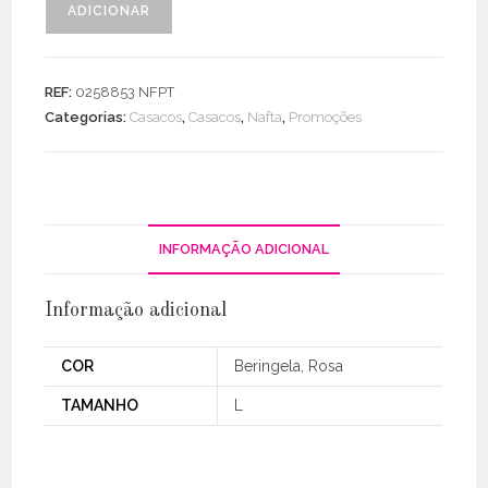
ADICIONAR
de
Casaco
Básico
REF:
0258853 NFPT
C/
Categorias:
Casacos
,
Casacos
,
Nafta
,
Promoções
Flor
INFORMAÇÃO ADICIONAL
Informação adicional
COR
Beringela, Rosa
TAMANHO
L