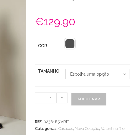
€
129.90
COR
TAMANHO
Escolha uma opção
Quantidade
-
+
ADICIONAR
de
Casaco
Agata
REF:
0238185 VRIT
Pied
Categorias:
Casacos
,
Nova Coleção
,
Valentina Rio
Poule