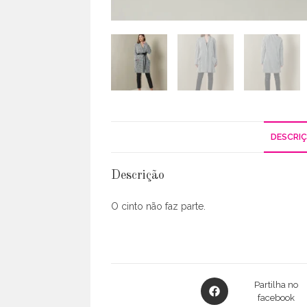
DESCRI
Descrição
O cinto não faz parte.
Opens
Partilha no
in
facebook