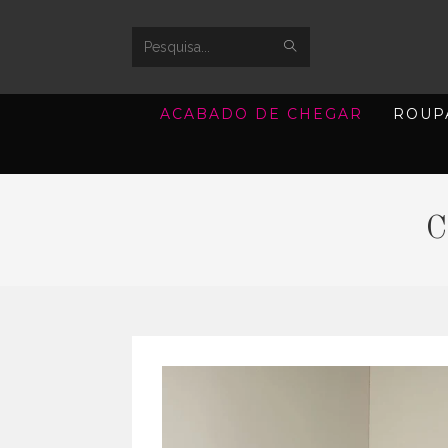
SUBMIT
Search
SEARCH
this
ACABADO DE CHEGAR
ROUP
website
C