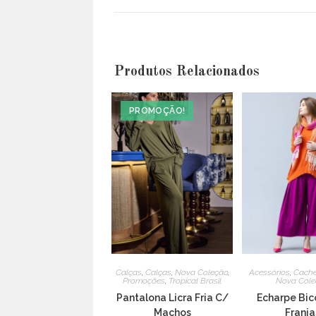
a
new
window
Produtos Relacionados
PROMOÇÃO!
Calças
,
Calças
,
Nova Coleção
,
Acessórios
,
Cache
Promoções
,
Tropical Brasil
Nova Cole
Pantalona Licra Fria C/
Echarpe Bic
Machos
Franja