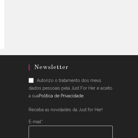
uct
ple
nts.
ons
en
Newsletter
uct
Autorizo o tratamento dos meus
dados pessoais pela Just For Her e aceito
a sua
Política de Privacidade
.
Receba as novidades da Just for Her!
E-mail*