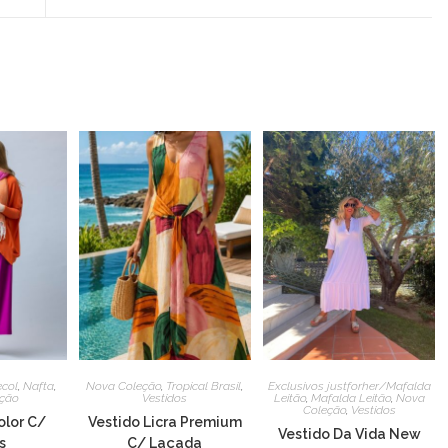
a
new
window
col
,
Nafta
,
Nova Coleção
,
Tropical Brasil
,
Exclusivos justforher/Mafalda
ção
Vestidos
Leitão
,
Mafalda Leitão
,
Nova
Coleção
,
Vestidos
olor C/
Vestido Licra Premium
Vestido Da Vida New
s
C/ Laçada