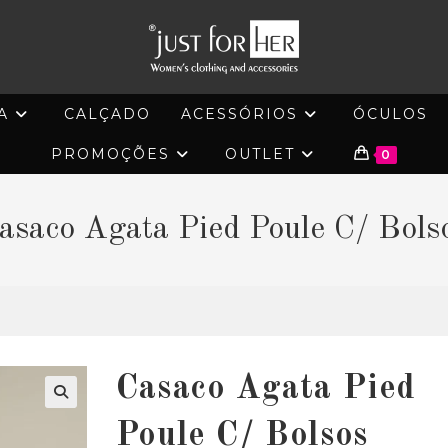
A
CALÇADO
ACESSÓRIOS
ÓCULOS
PROMOÇÕES
OUTLET
0
asaco Agata Pied Poule C/ Bols
Casaco Agata Pied
🔍
Poule C/ Bolsos