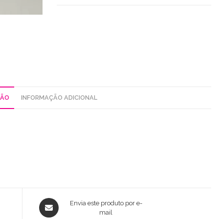
C/
Bolsos
ÇÃO
INFORMAÇÃO ADICIONAL
Opens
Envia este produto por e-
in
mail