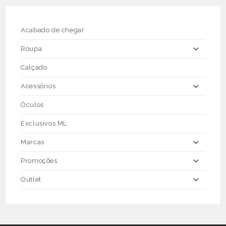
be
chosen
on
the
Acabado de chegar
product
page
Roupa
Calçado
Acessórios
Óculos
Exclusivos ML
Marcas
Promoções
Outlet