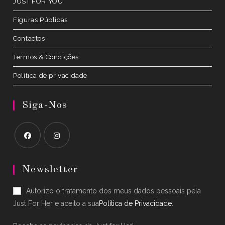
JUST FOR YOU
Figuras Públicas
Contactos
Termos & Condições
Política de privacidade
Siga-Nos
Opens
Opens
in
in
Newsletter
a
a
Autorizo o tratamento dos meus dados pessoais pela
new
new
Just For Her e aceito a sua
Política de Privacidade
.
tab
tab