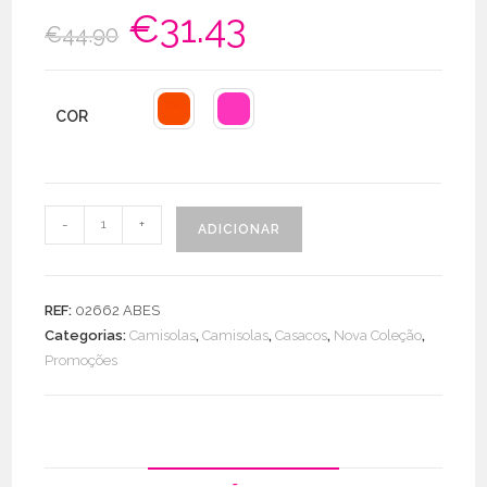
€
31.43
O
O
€
44.90
preço
preço
original
atual
era:
é:
€44.90.
€31.43.
COR
Quantidade
-
+
ADICIONAR
de
Camisola
Risca
REF:
02662 ABES
Decote
Categorias:
Camisolas
,
Camisolas
,
Casacos
,
Nova Coleção
,
/
Promoções
Punho