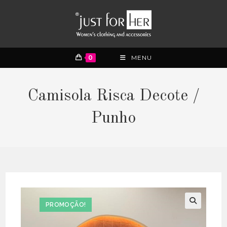
0
MENU
Camisola Risca Decote /
Punho
PROMOÇÃO!
🔍