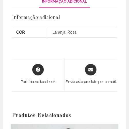
INFORMAÇÃO ADICIONAL
Informação adicional
COR
Laranja, Rosa
Opens
Opens
in
in
a
a
Partilha no facebook
Envia este produto por e-mail
new
new
window
window
Produtos Relacionados