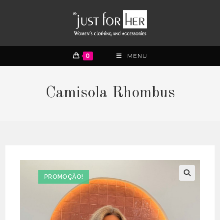
0
MENU
Camisola Rhombus
PROMOÇÃO!
🔍