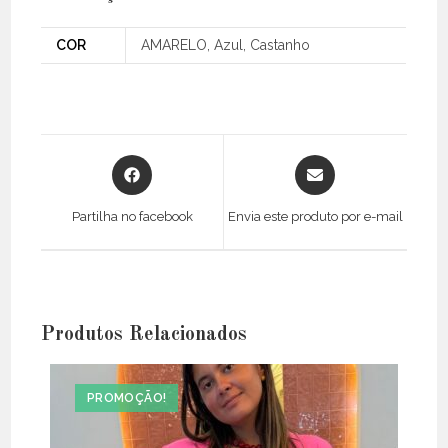
COR
AMARELO, Azul, Castanho
Opens
Opens
in
in
a
a
Partilha no facebook
Envia este produto por e-mail
new
new
window
window
Produtos Relacionados
PROMOÇÃO!