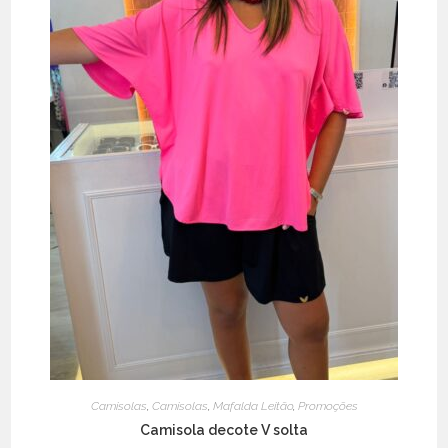
Camisolas
,
Camisolas
,
Mafalda Leitão
,
Promoções
Camisola decote V solta