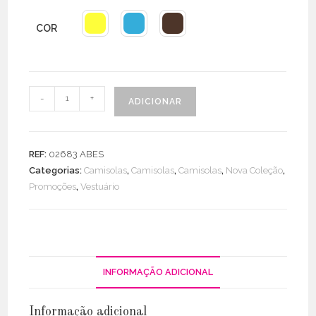
€42.90.
€30.03.
COR
Quantidade
-
+
ADICIONAR
de
Camisola
Rhombus
REF:
02683 ABES
Categorias:
Camisolas
,
Camisolas
,
Camisolas
,
Nova Coleção
,
Promoções
,
Vestuário
INFORMAÇÃO ADICIONAL
Informação adicional