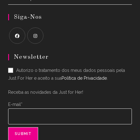
Siga-Nos
Opens
Opens
in
in
Newsletter
a
a
Autorizo o tratamento dos meus dados pessoais pela
new
new
Just For Her e aceito a sua
Política de Privacidade
.
tab
tab
Receba as novidades da Just for Her!
E-mail*