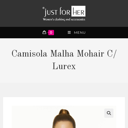
0
MENU
Camisola Malha Mohair C/
Lurex
🔍