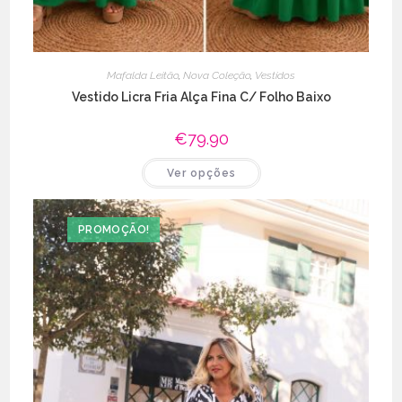
Mafalda Leitão
,
Nova Coleção
,
Vestidos
Vestido Licra Fria Alça Fina C/ Folho Baixo
€
79.90
This
Ver opções
product
has
multiple
variants.
The
PROMOÇÃO!
options
may
be
chosen
on
the
product
page