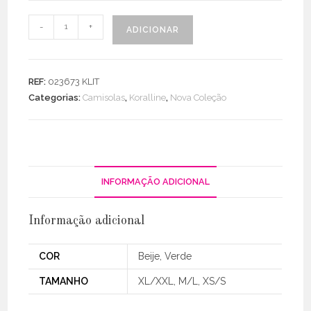
Quantidade
-
+
ADICIONAR
de
Camisola
Malha
REF:
023673 KLIT
Mohair
Categorias:
Camisolas
,
Koralline
,
Nova Coleção
C/
Lurex
INFORMAÇÃO ADICIONAL
Informação adicional
COR
Beije, Verde
TAMANHO
XL/XXL, M/L, XS/S