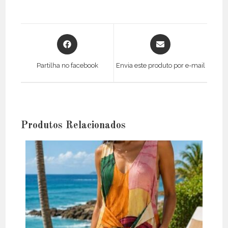
Opens
Opens
in
in
a
a
Partilha no facebook
Envia este produto por e-mail
new
new
window
window
Produtos Relacionados