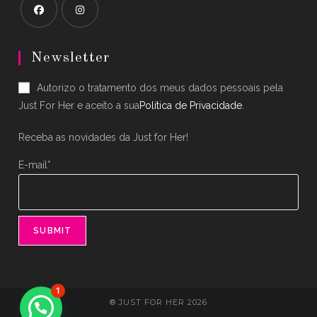
Opens
Opens
in
in
Newsletter
a
a
Autorizo o tratamento dos meus dados pessoais pela
new
new
Just For Her e aceito a sua
Política de Privacidade
.
tab
tab
Receba as novidades da Just for Her!
E-mail*
1
® JUST FOR HER 2026