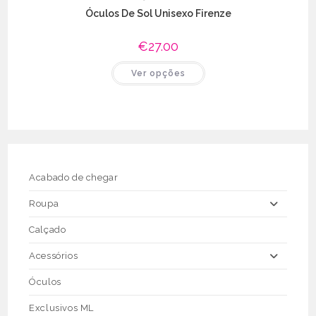
Óculos De Sol Unisexo Firenze
€
27.00
This
Ver opções
product
has
multiple
variants.
The
options
may
be
chosen
on
the
Acabado de chegar
product
page
Roupa
Calçado
Acessórios
Óculos
Exclusivos ML