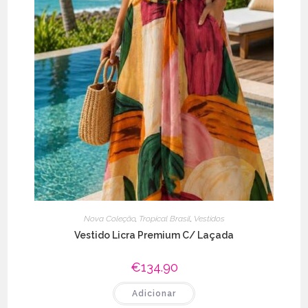
Nova Coleção
,
Tropical Brasil
,
Vestidos
Vestido Licra Premium C/ Laçada
€
134.90
Adicionar