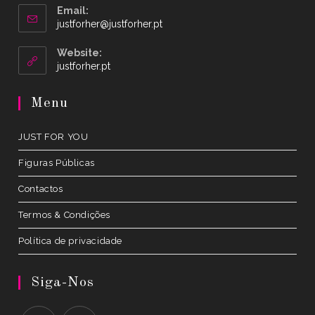
Email:
Opens
justforher@justforher.pt
in
your
Website:
application
Opens
justforher.pt
in
a
Menu
new
tab
JUST FOR YOU
Figuras Públicas
Contactos
Termos & Condições
Política de privacidade
Siga-Nos