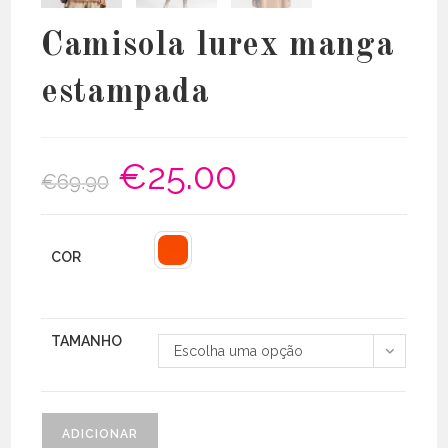
Camisola lurex manga
estampada
€
25.00
O
O
€
69.90
preço
preço
original
atual
era:
é:
€69.90.
€25.00.
COR
TAMANHO
Escolha uma opção
Quantidade
ADICIONAR