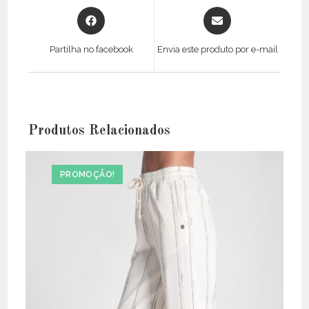
Opens
Opens
in
in
a
a
Partilha no facebook
Envia este produto por e-mail
new
new
window
window
Produtos Relacionados
PROMOÇÃO!