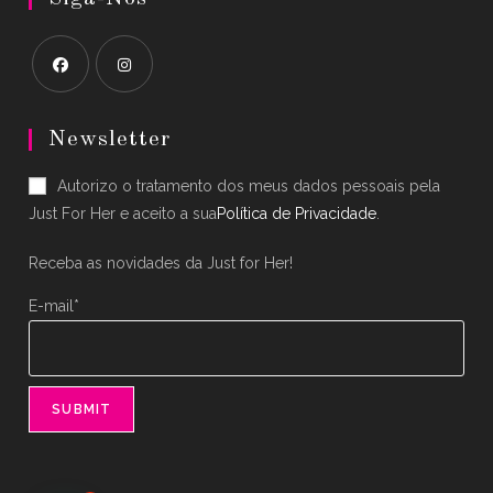
Opens
Opens
in
in
Newsletter
a
a
Autorizo o tratamento dos meus dados pessoais pela
new
new
Just For Her e aceito a sua
Política de Privacidade
.
tab
tab
Receba as novidades da Just for Her!
E-mail*