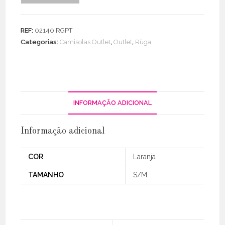
de
Camisola
lurex
REF:
02140 RGPT
manga
Categorias:
Camisolas Outlet
,
Outlet
,
Rüga
estampada
INFORMAÇÃO ADICIONAL
Informação adicional
COR
Laranja
TAMANHO
S/M