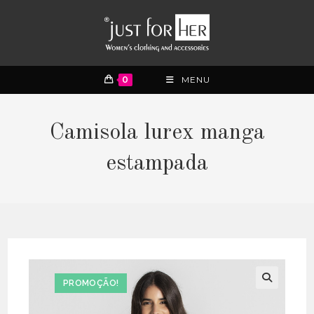
0
MENU
Camisola lurex manga
estampada
PROMOÇÃO!
🔍