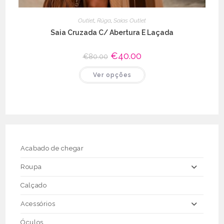
Outlet
,
Rüga
,
Saias Outlet
Saia Cruzada C/ Abertura E Laçada
O
€
40.00
O
€
80.00
preço
preço
original
atual
This
Ver opções
era:
é:
product
€80.00.
€40.00.
has
multiple
variants.
The
options
may
be
chosen
on
the
Acabado de chegar
product
page
Roupa
Calçado
Acessórios
Óculos