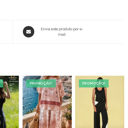
Opens
Envia este produto por e-
in
mail
a
new
window
PROMOÇÃO!
PROMOÇÃO!