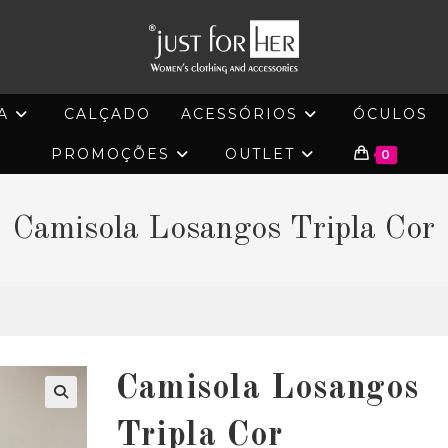
A
CALÇADO
ACESSÓRIOS
ÓCULOS
PROMOÇÕES
OUTLET
0
Camisola Losangos Tripla Cor
Camisola Losangos
🔍
Tripla Cor