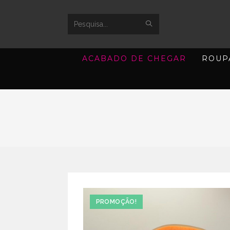
SUBMIT
Search
SEARCH
this
ACABADO DE CHEGAR
ROUP
website
PROMOÇÃO!