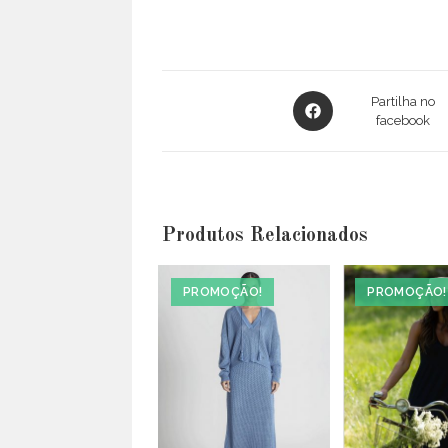
Opens
Partilha no
in
facebook
a
new
window
Produtos Relacionados
PROMOÇÃO!
PROMOÇÃO!