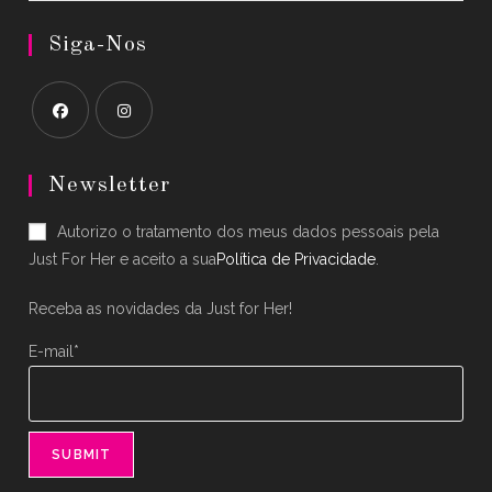
Siga-Nos
Opens
Opens
in
in
Newsletter
a
a
Autorizo o tratamento dos meus dados pessoais pela
new
new
Just For Her e aceito a sua
Política de Privacidade
.
tab
tab
Receba as novidades da Just for Her!
E-mail*