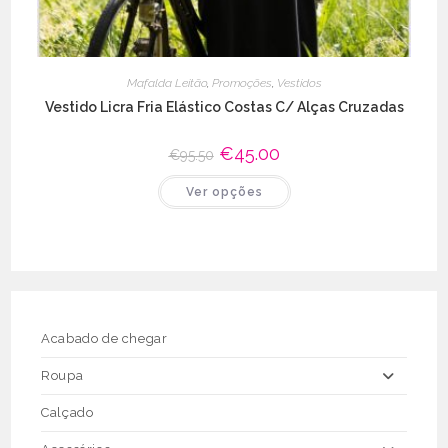
Mafalda Leitão
,
Promoções
,
Vestidos
Vestido Licra Fria Elástico Costas C/ Alças Cruzadas
O
€
45.00
O
€
95.50
preço
preço
original
atual
This
Ver opções
era:
é:
product
€95.50.
€45.00.
has
multiple
variants.
The
options
may
be
chosen
on
the
Acabado de chegar
product
page
Roupa
Calçado