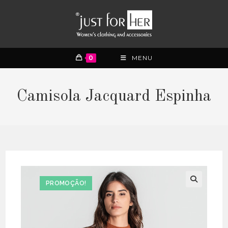
0
MENU
Camisola Jacquard Espinha
PROMOÇÃO!
🔍