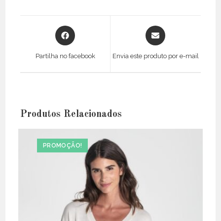
Opens
Opens
in
in
a
a
Partilha no facebook
Envia este produto por e-mail
new
new
window
window
Produtos Relacionados
PROMOÇÃO!