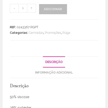
Quantidade
-
+
ADICIONAR
de
Camisola
Canelada
REF:
0243367 RGPT
C/
Categorias:
Camisolas
,
Promoções
,
Rüga
Botões
DESCRIÇÃO
INFORMAÇÃO ADICIONAL
Descrição
50% viscose
28% poliéster