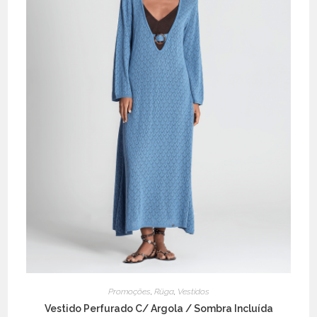
the
product
page
Promoções
,
Rüga
,
Vestidos
Vestido Perfurado C/ Argola / Sombra Incluída