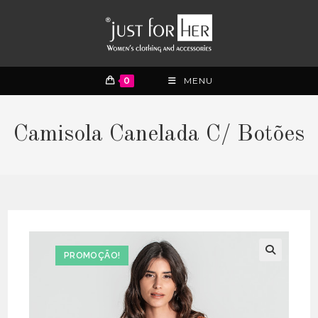
0
MENU
Camisola Canelada C/ Botões
PROMOÇÃO!
🔍