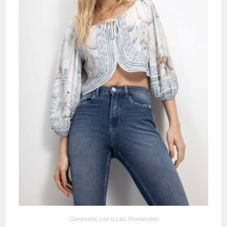
Camisolas
,
Lez a Lez
,
Promoções