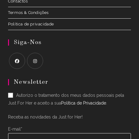
Contactos
Termos & Condições
Política de privacidade
Siga-Nos
Opens
Opens
in
in
Newsletter
a
a
Autorizo o tratamento dos meus dados pessoais pela
new
new
Just For Her e aceito a sua
Política de Privacidade
.
tab
tab
Receba as novidades da Just for Her!
E-mail*