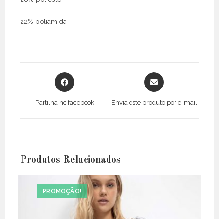
22% poliamida
Opens
Opens
in
in
a
a
Partilha no facebook
Envia este produto por e-mail
new
new
window
window
Produtos Relacionados
PROMOÇÃO!