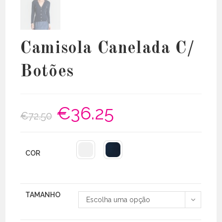
Camisola Canelada C/
Botões
€
36.25
O
O
€
72.50
preço
preço
original
atual
era:
é:
€72.50.
€36.25.
COR
TAMANHO
Escolha uma opção