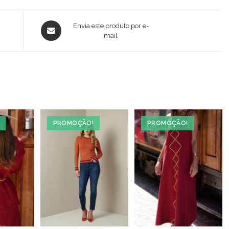
Opens
Envia este produto por e-
in
mail
a
new
window
PROMOÇÃO!
PROMOÇÃO!