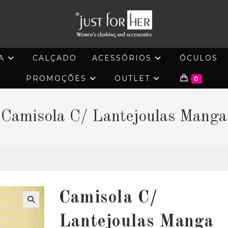
A
CALÇADO
ACESSÓRIOS
ÓCULOS
PROMOÇÕES
OUTLET
0
Camisola C/ Lantejoulas Manga
Camisola C/
🔍
Lantejoulas Manga