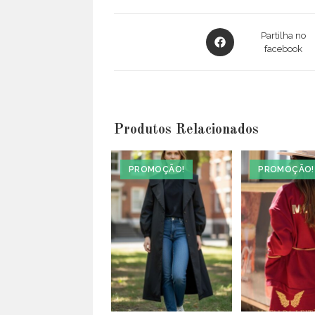
Opens
Partilha no
in
facebook
a
new
window
Produtos Relacionados
PROMOÇÃO!
PROMOÇÃO!