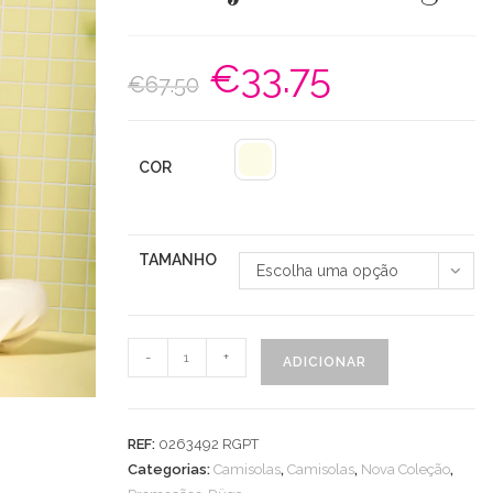
€
33.75
O
O
€
67.50
preço
preço
original
atual
era:
é:
€67.50.
€33.75.
COR
TAMANHO
Escolha uma opção
Quantidade
-
+
ADICIONAR
de
Camisola
C/
REF:
0263492 RGPT
Lantejoulas
Categorias:
Camisolas
,
Camisolas
,
Nova Coleção
,
Manga