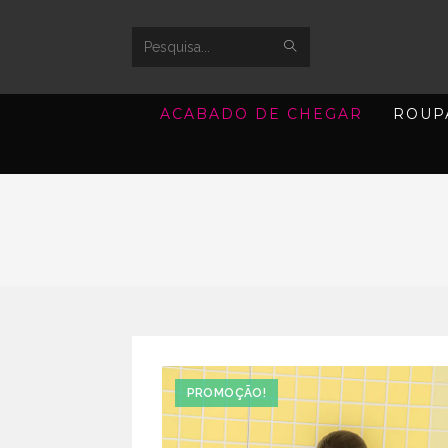
SUBMIT
Search
SEARCH
this
ACABADO DE CHEGAR
ROUP
website
PROMOÇÃO!