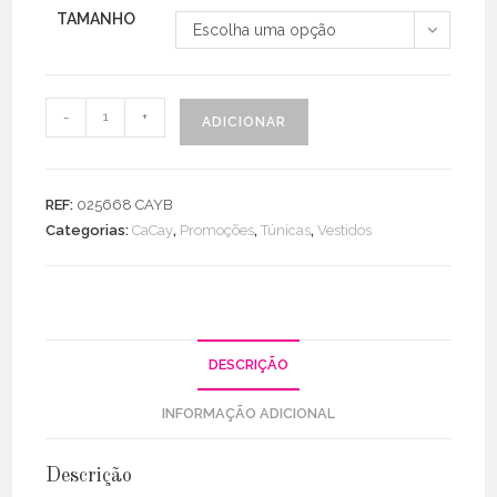
TAMANHO
Escolha uma opção
Quantidade
-
+
ADICIONAR
de
Camisa
/
REF:
025668 CAYB
Túnica
Categorias:
CaCay
,
Promoções
,
Túnicas
,
Vestidos
Oversize
DESCRIÇÃO
INFORMAÇÃO ADICIONAL
Descrição