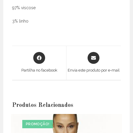
97% viscose
3% linho
Opens
Opens
in
in
a
a
Partilha no facebook
Envia este produto por e-mail
new
new
window
window
Produtos Relacionados
PROMOÇÃO!