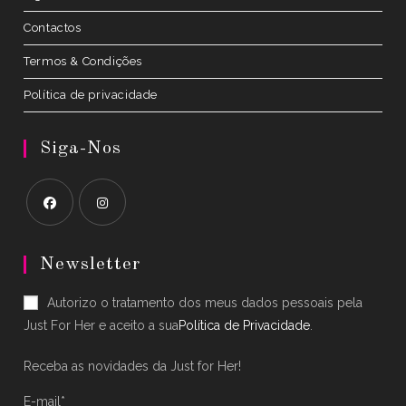
Contactos
Termos & Condições
Política de privacidade
Siga-Nos
Opens
Opens
in
in
Newsletter
a
a
Autorizo o tratamento dos meus dados pessoais pela
new
new
Just For Her e aceito a sua
Política de Privacidade
.
tab
tab
Receba as novidades da Just for Her!
E-mail*