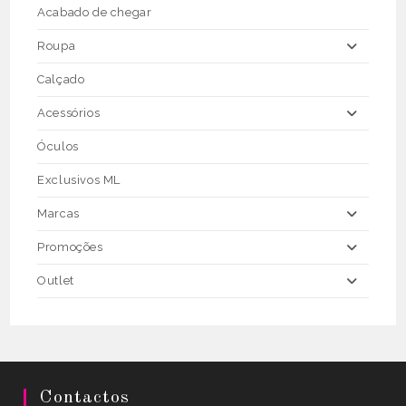
the
Acabado de chegar
product
page
Roupa
Calçado
Acessórios
Óculos
Exclusivos ML
Marcas
Promoções
Outlet
Contactos