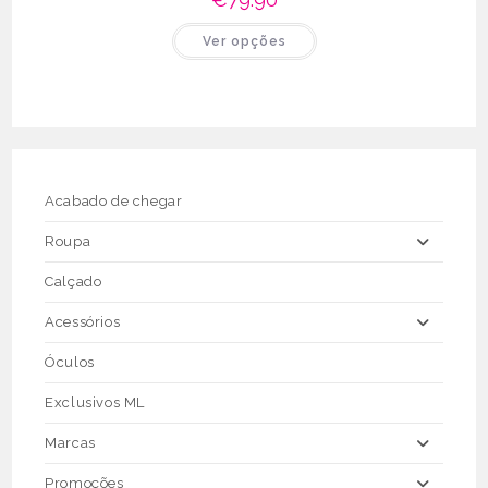
This
Ver opções
product
has
multiple
variants.
The
options
may
be
chosen
on
the
Acabado de chegar
product
page
Roupa
Calçado
Acessórios
Óculos
Exclusivos ML
Marcas
Promoções