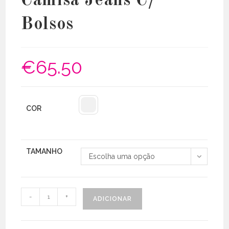
Camisa Jeans C/
Bolsos
€
65.50
COR
TAMANHO
Escolha uma opção
Quantidade
-
+
ADICIONAR
de
Camisa