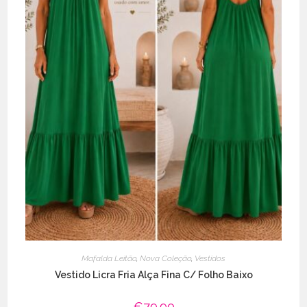
Mafalda Leitão
,
Nova Coleção
,
Vestidos
Vestido Licra Fria Alça Fina C/ Folho Baixo
€
79.90