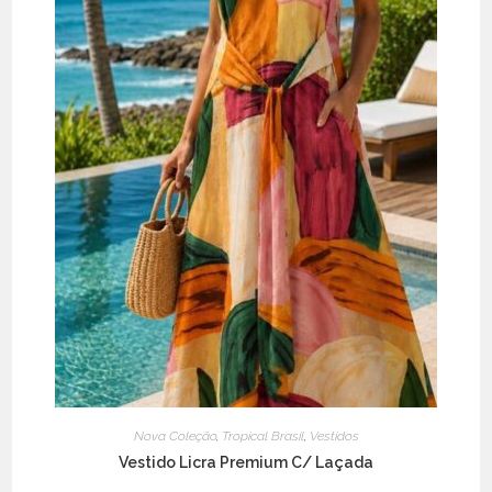
on
the
product
page
Nova Coleção
,
Tropical Brasil
,
Vestidos
Vestido Licra Premium C/ Laçada