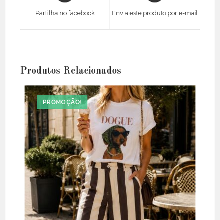
a
a
Partilha no facebook
Envia este produto por e-mail
new
new
window
window
Produtos Relacionados
PROMOÇÃO!