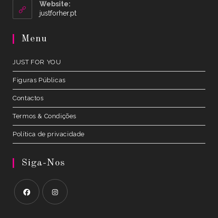
your
Website:
application
Opens
justforher.pt
in
a
Menu
new
tab
JUST FOR YOU
Figuras Públicas
Contactos
Termos & Condições
Política de privacidade
Siga-Nos
Opens
Opens