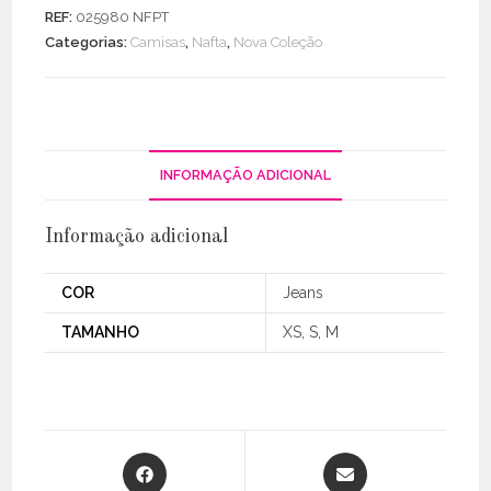
Jeans
REF:
025980 NFPT
C/
Categorias:
Camisas
,
Nafta
,
Nova Coleção
Bolsos
INFORMAÇÃO ADICIONAL
Informação adicional
COR
Jeans
TAMANHO
XS, S, M
Opens
Opens
in
in