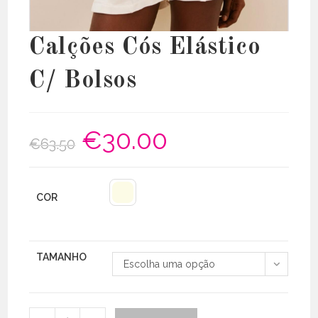
Calções Cós Elástico
C/ Bolsos
€
30.00
O
O
€
63.50
preço
preço
original
atual
era:
é:
€63.50.
€30.00.
COR
TAMANHO
Escolha uma opção
Quantidade