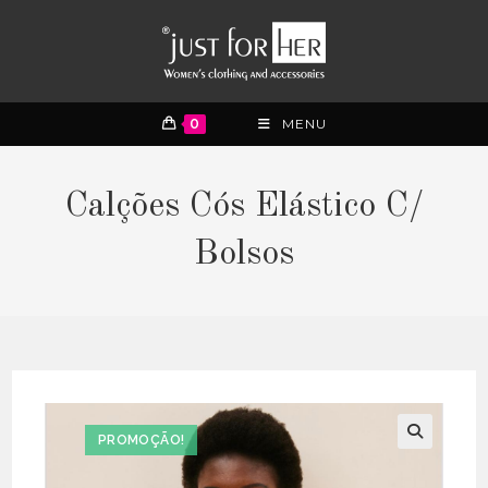
0
MENU
Calções Cós Elástico C/
Bolsos
PROMOÇÃO!
🔍