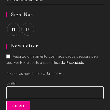
Política de privacidade
Siga-Nos
Opens
Opens
in
in
Newsletter
a
a
Autorizo o tratamento dos meus dados pessoais pela
new
new
Just For Her e aceito a sua
Política de Privacidade
.
tab
tab
Receba as novidades da Just for Her!
E-mail*