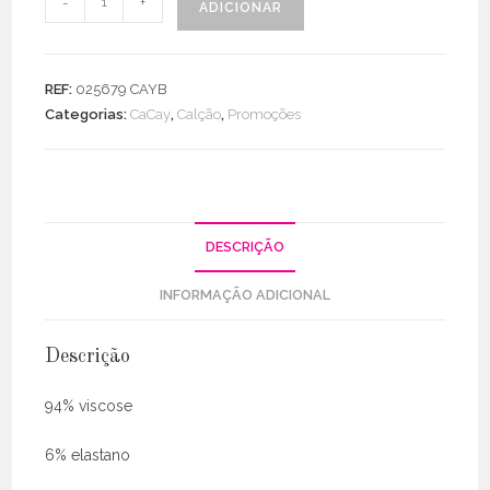
-
+
ADICIONAR
de
Calções
Cós
REF:
025679 CAYB
Elástico
Categorias:
CaCay
,
Calção
,
Promoções
C/
Bolsos
DESCRIÇÃO
INFORMAÇÃO ADICIONAL
Descrição
94% viscose
6% elastano