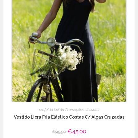
Mafalda Leitão
,
Promoções
,
Vestidos
Vestido Licra Fria Elástico Costas C/ Alças Cruzadas
O
€
45.00
O
€
95.50
preço
preço