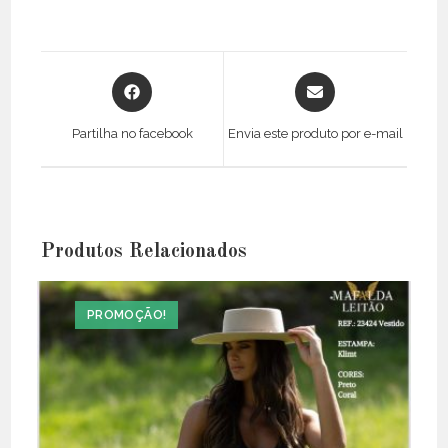
Opens
Opens
in
in
a
a
Partilha no facebook
Envia este produto por e-mail
new
new
window
window
Produtos Relacionados
PROMOÇÃO!