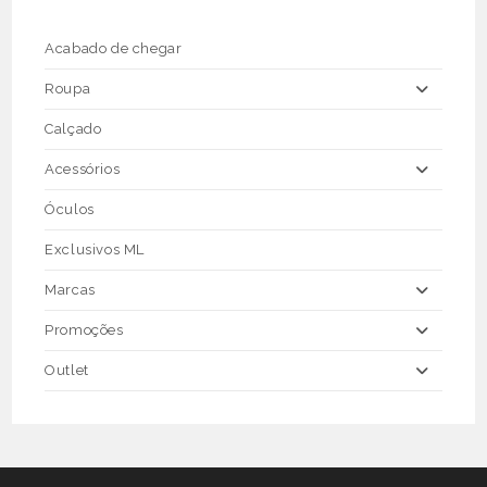
chosen
on
the
Acabado de chegar
product
page
Roupa
Calçado
Acessórios
Óculos
Exclusivos ML
Marcas
Promoções
Outlet