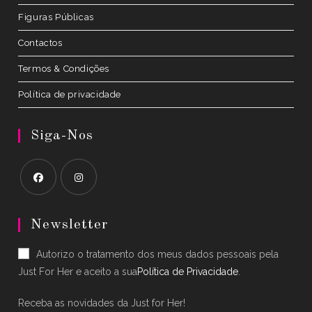
Figuras Públicas
Contactos
Termos & Condições
Política de privacidade
Siga-Nos
Opens
Opens
in
in
Newsletter
a
a
Autorizo o tratamento dos meus dados pessoais pela
new
new
Just For Her e aceito a sua
Política de Privacidade
.
tab
tab
Receba as novidades da Just for Her!