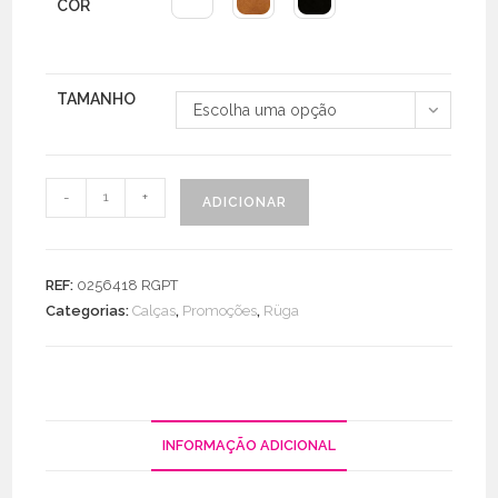
COR
TAMANHO
Escolha uma opção
Quantidade
-
+
ADICIONAR
de
Calças
Perfuradas
REF:
0256418 RGPT
Categorias:
Calças
,
Promoções
,
Rüga
INFORMAÇÃO ADICIONAL