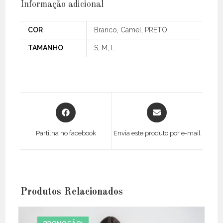
Informação adicional
COR
Branco, Camel, PRETO
TAMANHO
S, M, L
Opens
Opens
in
in
a
a
Partilha no facebook
Envia este produto por e-mail
new
new
window
window
Produtos Relacionados