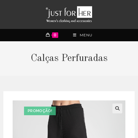
0
MENU
Calças Perfuradas
PROMOÇÃO!
🔍