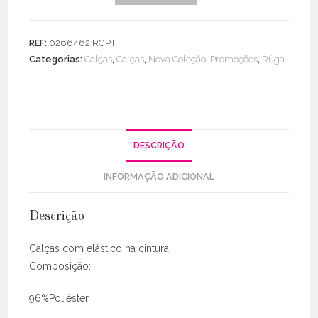
de
Calças
Licra
REF:
0266462 RGPT
Fria
Categorias:
Calças
,
Calças
,
Nova Coleção
,
Promoções
,
Rüga
C/
Elástico
Cintura
DESCRIÇÃO
INFORMAÇÃO ADICIONAL
Descrição
Calças com elástico na cintura.
Composição:
96%Poliéster