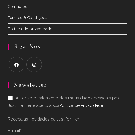
Contactos
Termos & Condições
Política de privacidade
Siga-Nos
Opens
Opens
in
in
Newsletter
a
a
Autorizo o tratamento dos meus dados pessoais pela
new
new
Just For Her e aceito a sua
Política de Privacidade
.
tab
tab
Receba as novidades da Just for Her!
E-mail*