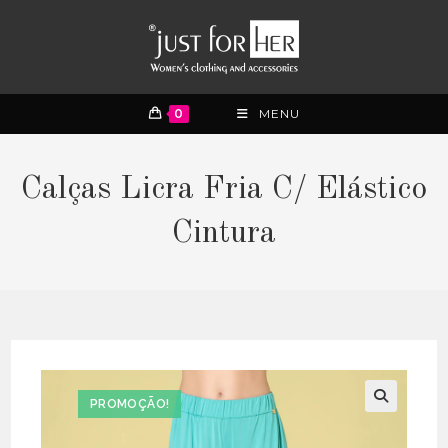
0
MENU
Calças Licra Fria C/ Elástico
Cintura
PROMOÇÃO!
🔍