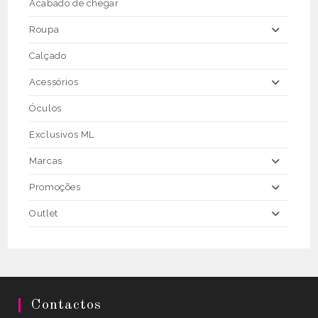
the
Acabado de chegar
product
page
Roupa
Calçado
Acessórios
Óculos
Exclusivos ML
Marcas
Promoções
Outlet
Contactos