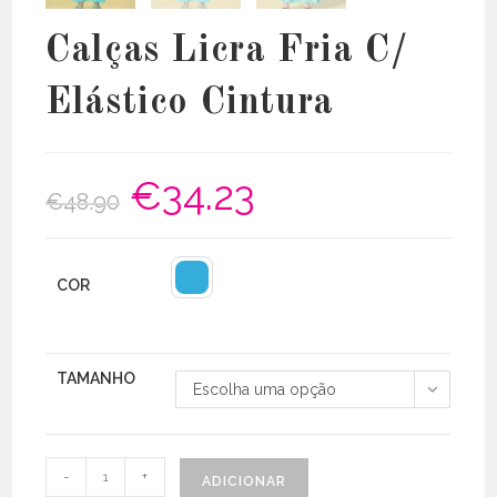
Calças Licra Fria C/
Elástico Cintura
€
34.23
O
O
€
48.90
preço
preço
original
atual
era:
é:
€48.90.
€34.23.
COR
TAMANHO
Escolha uma opção
Quantidade
-
+
ADICIONAR