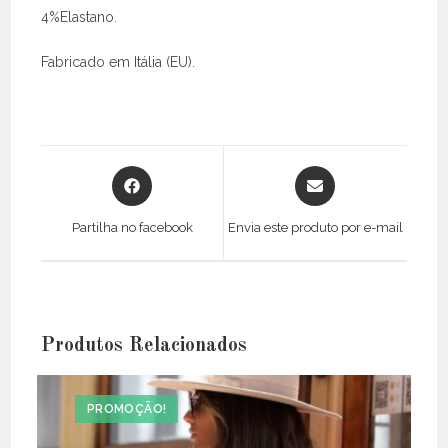
4%Elastano.
Fabricado em Itália (EU).
Opens
Opens
in
in
a
a
Partilha no facebook
Envia este produto por e-mail
new
new
window
window
Produtos Relacionados
PROMOÇÃO!