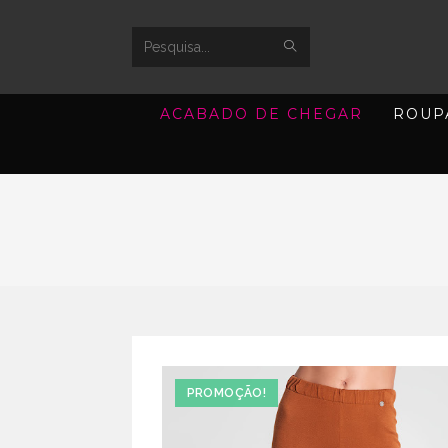
SUBMIT
Search
SEARCH
this
ACABADO DE CHEGAR
ROUP
website
PROMOÇÃO!