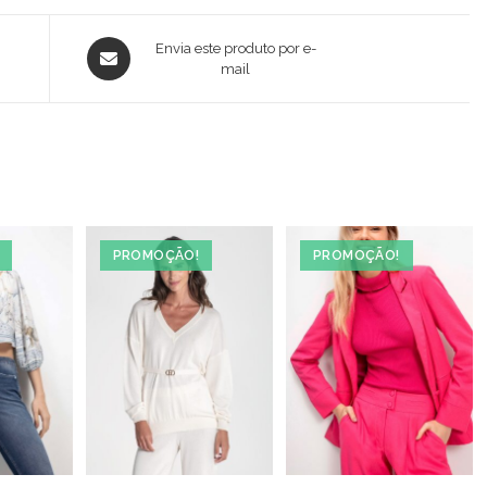
Opens
Envia este produto por e-
in
mail
a
new
window
PROMOÇÃO!
PROMOÇÃO!