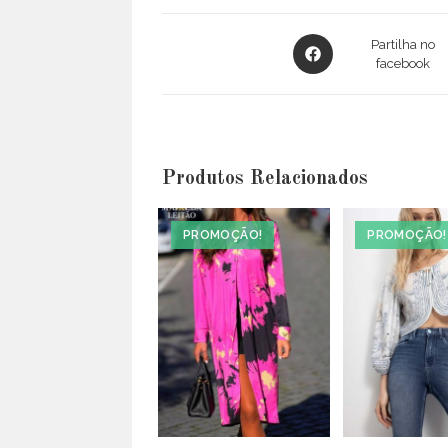
Opens
Partilha no
in
facebook
a
new
window
Produtos Relacionados
PROMOÇÃO!
PROMOÇÃO!