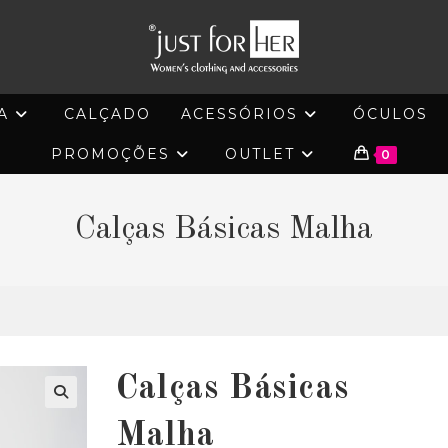
A
CALÇADO
ACESSÓRIOS
ÓCULOS
PROMOÇÕES
OUTLET
0
Calças Básicas Malha
Calças Básicas
🔍
Malha