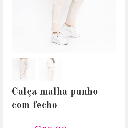
Calça malha punho
com fecho
O
O