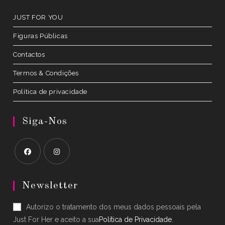
tab
JUST FOR YOU
Figuras Públicas
Contactos
Termos & Condições
Política de privacidade
Siga-Nos
Opens
Opens
in
in
Newsletter
a
a
Autorizo o tratamento dos meus dados pessoais pela
new
new
Just For Her e aceito a sua
Política de Privacidade
.
tab
tab