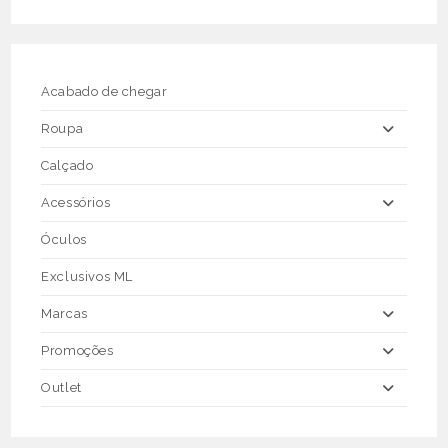
The
options
may
be
chosen
on
the
Acabado de chegar
product
page
Roupa
Calçado
Acessórios
Óculos
Exclusivos ML
Marcas
Promoções
Outlet