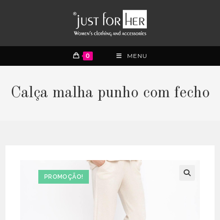
0
MENU
Calça malha punho com fecho
PROMOÇÃO!
🔍