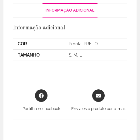
INFORMAÇÃO ADICIONAL
Informação adicional
COR
Perola, PRETO
TAMANHO
S, M, L
Opens
Opens
in
in
a
a
Partilha no facebook
Envia este produto por e-mail
new
new
window
window