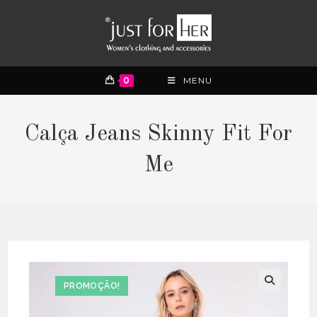
0
MENU
Calça Jeans Skinny Fit For
Me
PROMOÇÃO!
🔍