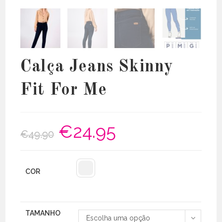
Calça Jeans Skinny
Fit For Me
€
24.95
O
O
€
49.90
preço
preço
original
atual
era:
é:
€49.90.
€24.95.
COR
TAMANHO
Escolha uma opção