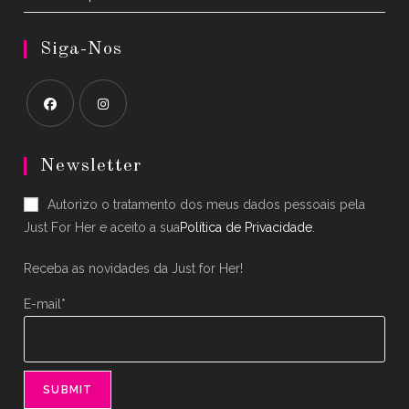
Siga-Nos
Opens
Opens
in
in
Newsletter
a
a
Autorizo o tratamento dos meus dados pessoais pela
new
new
Just For Her e aceito a sua
Política de Privacidade
.
tab
tab
Receba as novidades da Just for Her!
E-mail*