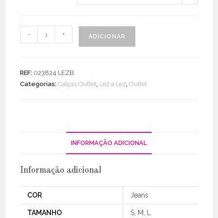
Quantidade
-
+
ADICIONAR
de
Calça
Jeans
REF:
023824 LEZB
Skinny
Categorias:
Calças Outlet
,
Lez a Lez
,
Outlet
Fit
For
Me
INFORMAÇÃO ADICIONAL
Informação adicional
COR
Jeans
TAMANHO
S, M, L