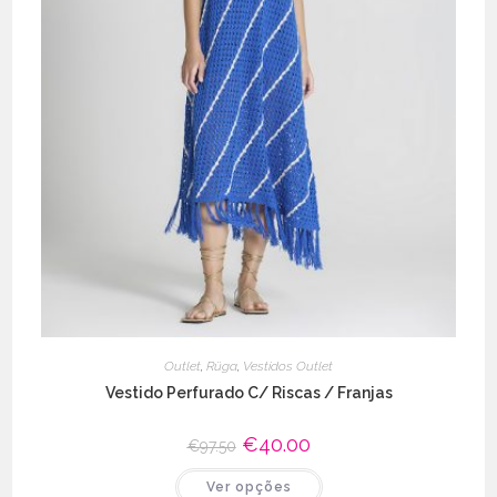
Outlet
,
Rüga
,
Vestidos Outlet
Vestido Perfurado C/ Riscas / Franjas
O
€
40.00
O
€
97.50
preço
preço
original
atual
This
Ver opções
era:
é:
product