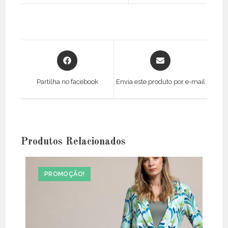
Opens
Opens
in
in
a
a
Partilha no facebook
Envia este produto por e-mail
new
new
window
window
Produtos Relacionados
PROMOÇÃO!