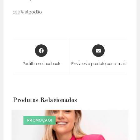
100% algodão
Opens
Opens
in
in
a
a
Partilha no facebook
Envia este produto por e-mail
new
new
window
window
Produtos Relacionados
PROMOÇÃO!