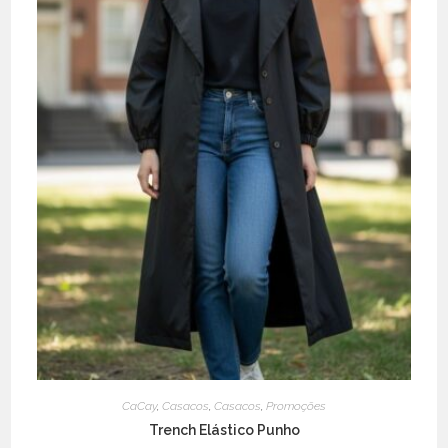
product
page
CaCay
,
Casacos
,
Casacos
,
Promoções
Trench Elástico Punho