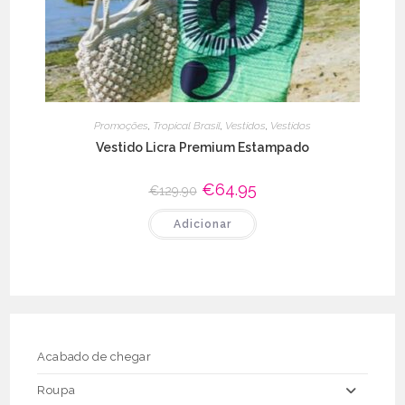
Promoções
,
Tropical Brasil
,
Vestidos
,
Vestidos
Vestido Licra Premium Estampado
O
€
64.95
O
€
129.90
preço
preço
original
atual
Adicionar
era:
é:
€129.90.
€64.95.
Acabado de chegar
Roupa