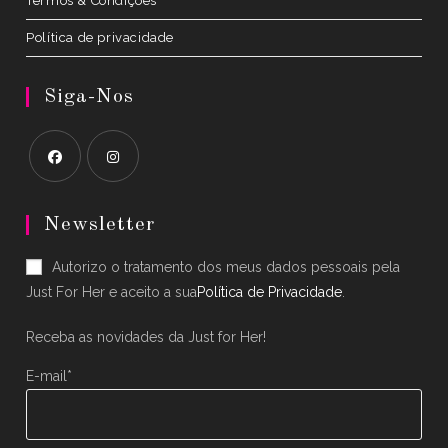
Termos & Condições
Política de privacidade
Siga-Nos
Opens
Opens
in
in
Newsletter
a
a
Autorizo o tratamento dos meus dados pessoais pela
new
new
Just For Her e aceito a sua
Política de Privacidade
.
tab
tab
Receba as novidades da Just for Her!
E-mail*