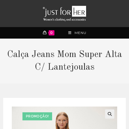
0
MENU
Calça Jeans Mom Super Alta
C/ Lantejoulas
PROMOÇÃO!
🔍