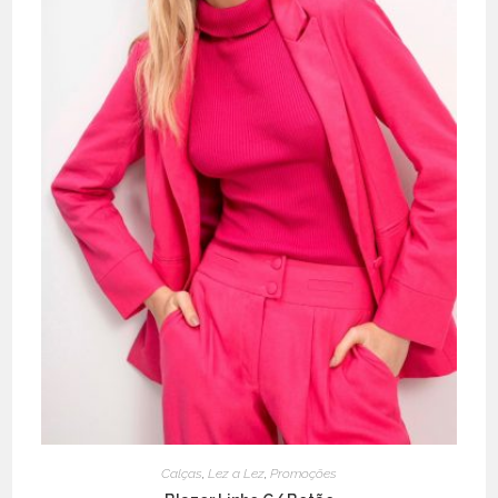
Calças
,
Lez a Lez
,
Promoções