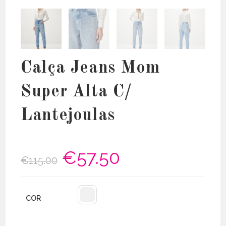
Calça Jeans Mom
Super Alta C/
Lantejoulas
€
57.50
O
O
€
115.00
preço
preço
original
atual
era:
é:
€115.00.
€57.50.
COR