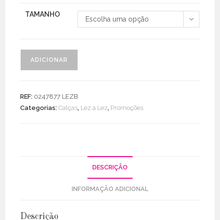
TAMANHO
Escolha uma opção
Quantidade
ADICIONAR
de
Calça
Jeans
REF:
0247877 LEZB
Mom
Categorias:
Calças
,
Lez a Lez
,
Promoções
Super
Alta
C/
Lantejoulas
DESCRIÇÃO
INFORMAÇÃO ADICIONAL
Descrição