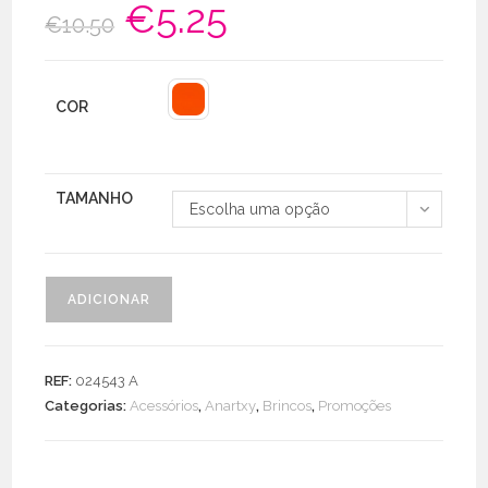
€
5.25
O
O
€
10.50
preço
preço
original
atual
era:
é:
€10.50.
€5.25.
COR
TAMANHO
Escolha uma opção
Quantidade
ADICIONAR
de
Brincos
De
REF:
024543 A
Mogno
Categorias:
Acessórios
,
Anartxy
,
Brincos
,
Promoções