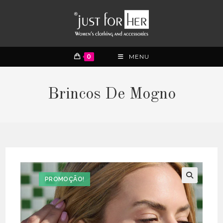
0
MENU
Brincos De Mogno
PROMOÇÃO!
🔍