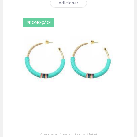
Adicionar
era:
é:
€42.00.
€21.00.
PROMOÇÃO!
Acessórios
,
Anartxy
,
Brincos
,
Outlet