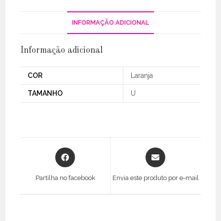
INFORMAÇÃO ADICIONAL
Informação adicional
COR
Laranja
TAMANHO
U
Opens
Opens
in
in
a
a
Partilha no facebook
Envia este produto por e-mail
new
new
window
window