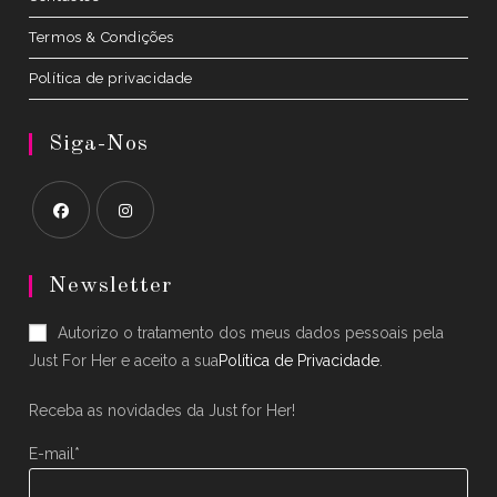
Termos & Condições
Política de privacidade
Siga-Nos
Opens
Opens
in
in
Newsletter
a
a
Autorizo o tratamento dos meus dados pessoais pela
new
new
Just For Her e aceito a sua
Política de Privacidade
.
tab
tab
Receba as novidades da Just for Her!
E-mail*