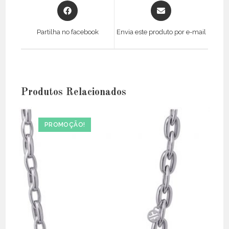
Opens
Opens
in
in
a
a
Partilha no facebook
Envia este produto por e-mail
new
new
window
window
Produtos Relacionados
PROMOÇÃO!