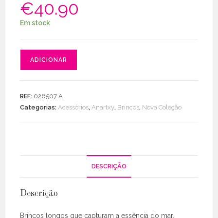
€
40.90
Em stock
Quantidade
ADICIONAR
de
Brincos
Aqua
REF:
026507 A
Helia
Categorias:
Acessórios
,
Anartxy
,
Brincos
,
Nova Coleção
DESCRIÇÃO
Descrição
Brincos longos que capturam a essência do mar.