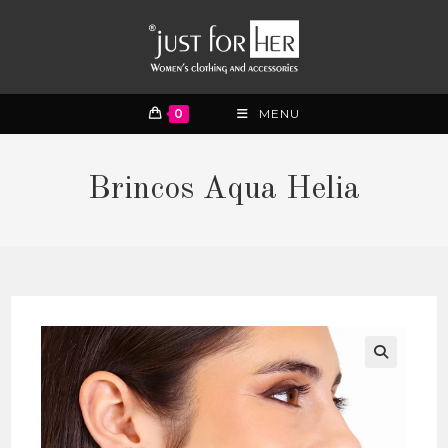
0
MENU
Brincos Aqua Helia
🔍