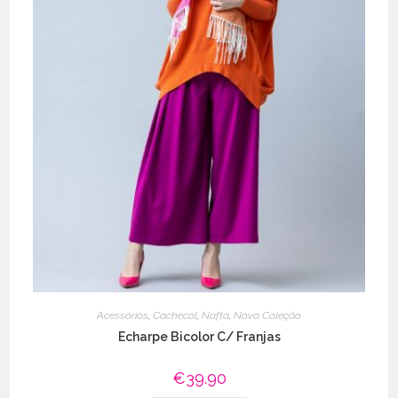
Acessórios
,
Cachecol
,
Nafta
,
Nova Coleção
Echarpe Bicolor C/ Franjas
€
39.90