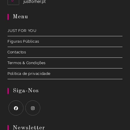
Opens
justforher.pt
in
a
Menu
new
tab
JUST FOR YOU
Figuras Públicas
Contactos
Termos & Condições
Política de privacidade
Siga-Nos
Opens
Opens
in
in
Newsletter