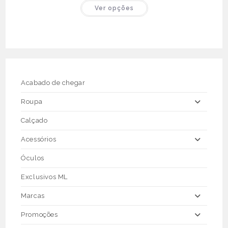
This
Ver opções
product
has
multiple
variants.
The
options
may
be
chosen
on
the
Acabado de chegar
product
page
Roupa
Calçado
Acessórios
Óculos
Exclusivos ML
Marcas
Promoções