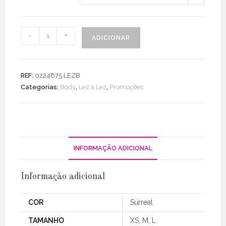
Quantidade
-
+
ADICIONAR
de
Body
Malha
REF:
0224875 LEZB
Canelado
Categorias:
Body
,
Lez a Lez
,
Promoções
Estampado
INFORMAÇÃO ADICIONAL
Informação adicional
COR
Surreal
TAMANHO
XS, M, L