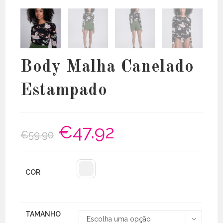
Body Malha Canelado
Estampado
€
47.92
O
O
€
59.90
preço
preço
original
atual
era:
é:
€59.90.
€47.92.
COR
TAMANHO
Escolha uma opção