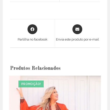
Opens
Opens
in
in
a
a
Partilha no facebook
Envia este produto por e-mail
new
new
window
window
Produtos Relacionados
PROMOÇÃO!