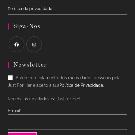
Política de privacidade
Siga-Nos
Opens
Opens
in
in
Newsletter
a
a
Autorizo o tratamento dos meus dados pessoais pela
new
new
Just For Her e aceito a sua
Política de Privacidade
.
tab
tab
Receba as novidades da Just for Her!
E-mail*