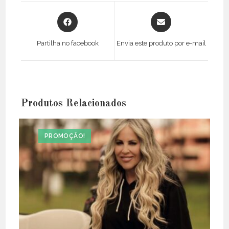
Opens
Opens
in
in
a
a
Partilha no facebook
Envia este produto por e-mail
new
new
window
window
Produtos Relacionados
PROMOÇÃO!