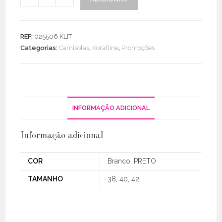
de
Blusa
Bordada
REF:
025506 KLIT
Meia
Categorias:
Camisolas
,
Koralline
,
Promoções
Manga
INFORMAÇÃO ADICIONAL
Informação adicional
COR
Branco, PRETO
TAMANHO
38, 40, 42