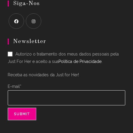
Siga-Nos
Opens
Opens
in
in
Newsletter
a
a
Autorizo o tratamento dos meus dados pessoais pela
new
new
Just For Her e aceito a sua
Política de Privacidade
.
tab
tab
Receba as novidades da Just for Her!
E-mail*