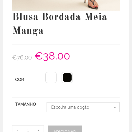
Blusa Bordada Meia
Manga
€
38.00
O
O
€
76.00
preço
preço
original
atual
era:
é:
€76.00.
€38.00.
COR
TAMANHO
Escolha uma opção
Quantidade
-
+
ADICIONAR