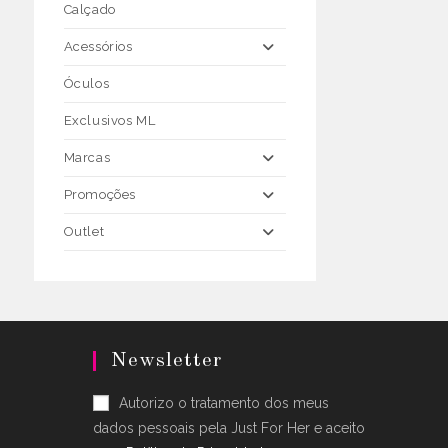
Calçado
Acessórios
Óculos
Exclusivos ML
Marcas
Promoções
Outlet
Newsletter
Autorizo o tratamento dos meus
dados pessoais pela Just For Her e aceito