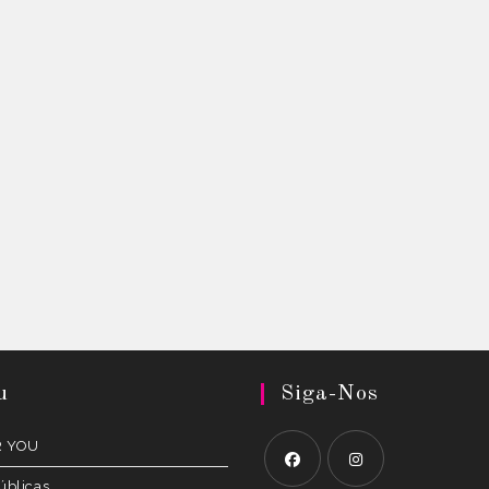
u
Siga-Nos
R YOU
úblicas