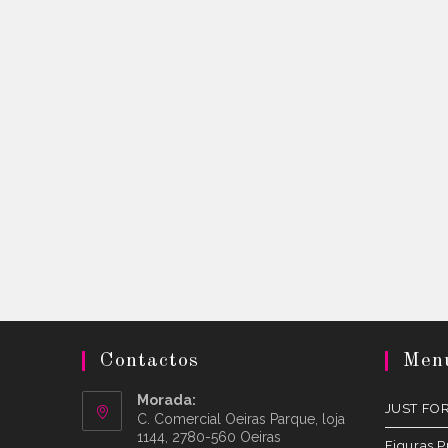
Contactos
Men
Morada:
JUST FO
C. Comercial Oeiras Parque, loja
1144, 2780-560 Oeiras
Figuras P